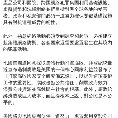
產品公司和醫院。跨國網絡犯罪集團利用基礎設施、
虛擬貨幣和洗錢網絡並把目標對準全球各地的受害
者。政府和私營部門必須一道努力確保關鍵基礎設施
具有對抗這種威脅的韌性。
此外，惡意網絡活動必須受到調查和起訴，必須建立
起集體網絡防禦。各個國家還需要處置發生在其境內
的犯罪活動。
七國集團還同意採取集體行動打擊腐敗。拜登總統最
近宣布遏制腐敗是美國的一個核心國家利益並發布了
《打擊腐敗國家安全研究備忘錄》，以提升這項關鍵
工作的重要性。腐敗侵蝕公共信任，削弱政府效力，
浪費公共資源並腐蝕民主社會的根基。此外，腐敗給
經濟造成巨大成本，而且從根本上說，對公民是不公
平的。
美國將與七國集團伙伴一道努力，處置濫用空殼公司