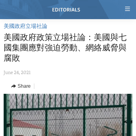
Accessibility
links
Skip
美國政府立場社論
to
HOME
美國政府政策立場社論：美國與七
main
VIDEO
content
國集團應對強迫勞動、網絡威脅與
RADIO
Skip
腐敗
to
REGIONS
main
June 24, 2021
TOPICS
AFRICA
Navigation
Skip
Share
ARCHIVE
AMERICAS
HUMAN RIGHTS
to
ABOUT US
ASIA
SECURITY AND DEFENSE
Search
EUROPE
AID AND DEVELOPMENT
FOLLOW US
MIDDLE EAST
DEMOCRACY AND GOVERNANCE
ECONOMY AND TRADE