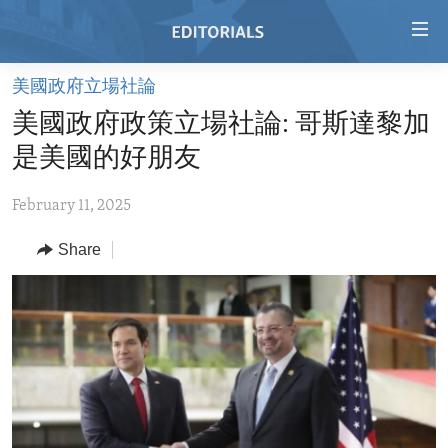
Accessibility
links
Skip
美國政府立場社論
to
HOME
美國政府政策立場社論: 哥斯達黎加
main
VIDEO
content
是美國的好朋友
RADIO
Skip
to
February 11, 2025
REGIONS
main
Share
TOPICS
AFRICA
Navigation
Skip
ARCHIVE
AMERICAS
HUMAN RIGHTS
to
ABOUT US
ASIA
SECURITY AND DEFENSE
Search
EUROPE
AID AND DEVELOPMENT
FOLLOW US
MIDDLE EAST
DEMOCRACY AND GOVERNANCE
ECONOMY AND TRADE