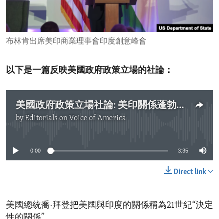
ENVIRONMENT AND HEALTH
IDEALS AND INSTITUTIONS
布林肯出席美印商業理事會印度創意峰會
以下是一篇反映美國政府政策立場的社論：
美國政府政策立場社論: 美印關係蓬勃發展
by
Editorials on Voice of America
No media source currently available
0:00
3:35
Direct link
美國總統喬·拜登把美國與印度的關係稱為21世紀“決定
性的關係”。