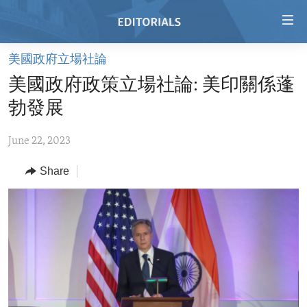
Accessibility
links
Skip
美國政府立場社論
to
HOME
美國政府政策立場社論: 美印關係蓬
main
VIDEO
content
勃發展
RADIO
Skip
to
June 22, 2023
REGIONS
main
Share
TOPICS
AFRICA
Navigation
Skip
ARCHIVE
AMERICAS
HUMAN RIGHTS
to
ABOUT US
ASIA
SECURITY AND DEFENSE
Search
EUROPE
AID AND DEVELOPMENT
FOLLOW US
MIDDLE EAST
DEMOCRACY AND GOVERNANCE
ECONOMY AND TRADE