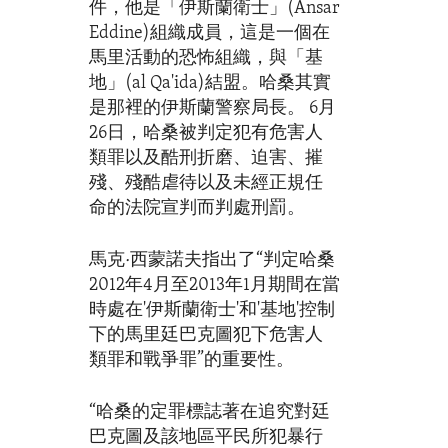
件，他是「伊斯蘭衛士」(Ansar
Eddine)組織成員，這是一個在
馬里活動的恐怖組織，與「基
地」(al Qa'ida)結盟。哈桑其實
是那裡的伊斯蘭警察局長。 6月
26日，哈桑被判定犯有危害人
類罪以及酷刑折磨、迫害、摧
殘、殘酷虐待以及未經正規任
命的法院宣判而判處刑罰。
馬克·西蒙諾夫指出了“判定哈桑
2012年4月至2013年1月期間在當
時處在'伊斯蘭衛士'和'基地'控制
下的馬里廷巴克圖犯下危害人
類罪和戰爭罪”的重要性。
“哈桑的定罪標誌著在追究對廷
巴克圖及該地區平民所犯暴行