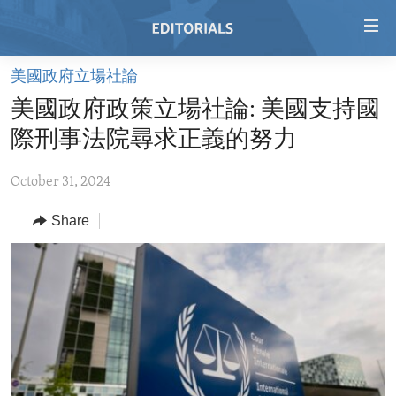
Accessibility
links
Skip
美國政府立場社論
to
HOME
美國政府政策立場社論: 美國支持國
main
VIDEO
content
際刑事法院尋求正義的努力
RADIO
Skip
to
October 31, 2024
REGIONS
main
Share
TOPICS
AFRICA
Navigation
Skip
ARCHIVE
AMERICAS
HUMAN RIGHTS
to
ABOUT US
ASIA
SECURITY AND DEFENSE
Search
EUROPE
AID AND DEVELOPMENT
FOLLOW US
MIDDLE EAST
DEMOCRACY AND GOVERNANCE
ECONOMY AND TRADE