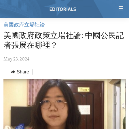
Accessibility
links
Skip
美國政府立場社論
to
HOME
美國政府政策立場社論: 中國公民記
main
VIDEO
content
者張展在哪裡？
RADIO
Skip
to
May 23, 2024
REGIONS
main
Share
TOPICS
AFRICA
Navigation
Skip
ARCHIVE
AMERICAS
HUMAN RIGHTS
to
ABOUT US
ASIA
SECURITY AND DEFENSE
Search
EUROPE
AID AND DEVELOPMENT
FOLLOW US
MIDDLE EAST
DEMOCRACY AND GOVERNANCE
ECONOMY AND TRADE