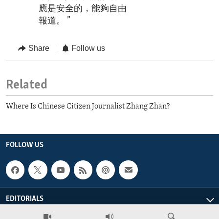
應是安全的，能夠自由
報道。 ”
Share
Follow us
Related
Where Is Chinese Citizen Journalist Zhang Zhan?
FOLLOW US
EDITORIALS