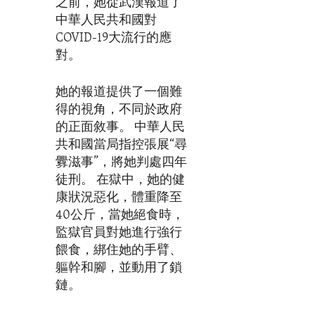
之前，她從武漢報道了
中華人民共和國對
COVID-19大流行的應
對。
她的報道提供了一個難
得的視角，不同於政府
的正面敘事。 中華人民
共和國當局指控張展“尋
釁滋事”，將她判處四年
徒刑。 在獄中，她的健
康狀況惡化，體重降至
40公斤，當她絕食時，
監獄官員對她進行強行
餵食，綁住她的手臂、
軀幹和腳，並動用了鎖
鏈。