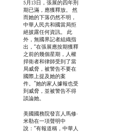
5月13日，張展的四年刑
期已滿，應獲釋放。 然
而她的下落仍然不明，
中華人民共和國當局拒
絕披露任何資訊。 此
外，無國界記者組織指
出，“在張展應按期獲釋
之前的幾個星期，人權
捍衛者和律師受到了當
局威脅，被警告不要在
國際上提及她的案
件。”她的家人據報也受
到威脅，並被警告不得
談論她。
美國國務院發言人馬修·
米勒在一項聲明中
說：“有報道稱，中華人