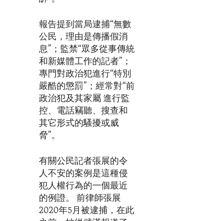
報告提到當局逮捕“無數
公民，理由是傳播假消
息”；監禁“眾多從事傳統
和新媒體工作的記者”；
專門對政治犯進行“特別
嚴酷的懲罰”；經常對“前
政治犯及其家屬 進行監
控、電話竊聽、搜查和
其它形式的騷擾或威
脅”。
有關公民記者張展的令
人不安的案例是這種侵
犯人權行為的一個最近
的例證。 前律師張展
2020年5月被逮捕，在此