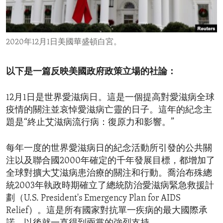
ENVIRONMENT AND HEALTH
IDEALS AND INSTITUTIONS
2020年12月1日美國華盛頓白宮。
以下是一篇反映美國政府政策立場的社論：
12月1日是世界愛滋病日。這是一個提高對愛滋病全球
疫情的關注並哀悼愛滋病亡靈的日子。這年的紀念主
題是“終止艾滋病流行病：復原力和影響。”
每年一度的世界愛滋病日的紀念活動所引發的公共關
注以及聯合國2000年確定的千年發展目標，都增加了
全球對擴大艾滋病患治療的關注和行動。喬治布殊總
統2003年執政時期確立了總統防治愛滋病緊急救援計
劃（U.S. President's Emergency Plan for AIDS
Relief）。這是所有國家對抗單一疾病的最大國際承