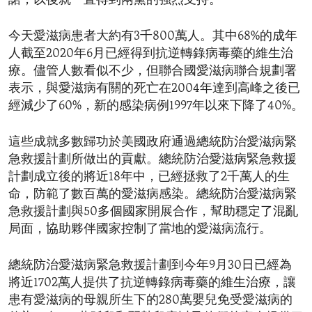
諾，以後就一直得到兩黨的強烈支持。
今天愛滋病患者大約有3千800萬人。其中68%的成年
人截至2020年6月已經得到抗逆轉錄病毒藥的維生治
療。儘管人數看似不少，但聯合國愛滋病聯合規劃署
表示，與愛滋病有關的死亡在2004年達到高峰之後已
經減少了60%，新的感染病例1997年以來下降了40%。
這些成就多數歸功於美國政府通過總統防治愛滋病緊
急救援計劃所做出的貢獻。總統防治愛滋病緊急救援
計劃成立後的將近18年中，已經拯救了2千萬人的生
命，防範了數百萬的愛滋病感染。總統防治愛滋病緊
急救援計劃與50多個國家開展合作，幫助穩定了混亂
局面，協助夥伴國家控制了當地的愛滋病流行。
總統防治愛滋病緊急救援計劃到今年9月30日已經為
將近1702萬人提供了抗逆轉錄病毒藥的維生治療，讓
患有愛滋病的母親所生下的280萬嬰兒免受愛滋病的