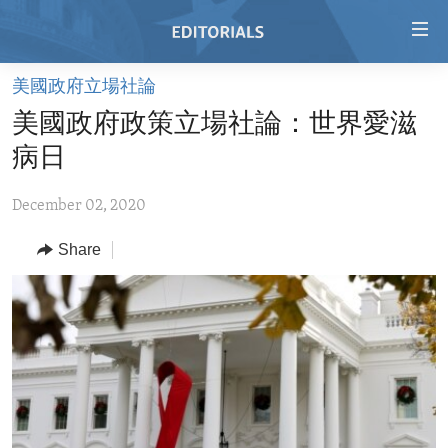
Accessibility
links
Skip
美國政府立場社論
to
HOME
美國政府政策立場社論：世界愛滋
main
VIDEO
content
病日
RADIO
Skip
to
December 02, 2020
REGIONS
main
Share
TOPICS
AFRICA
Navigation
Skip
ARCHIVE
AMERICAS
HUMAN RIGHTS
to
ABOUT US
ASIA
SECURITY AND DEFENSE
Search
EUROPE
AID AND DEVELOPMENT
FOLLOW US
MIDDLE EAST
DEMOCRACY AND GOVERNANCE
ECONOMY AND TRADE