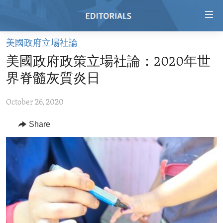
Accessibility
links
Skip
美國政府立場社論
to
HOME
美國政府政策立場社論：2020年世
main
VIDEO
content
界脊髓灰質炎日
RADIO
Skip
to
October 26, 2020
REGIONS
main
Share
TOPICS
AFRICA
Navigation
Skip
ARCHIVE
AMERICAS
HUMAN RIGHTS
to
ABOUT US
ASIA
SECURITY AND DEFENSE
Search
EUROPE
AID AND DEVELOPMENT
FOLLOW US
MIDDLE EAST
DEMOCRACY AND GOVERNANCE
ECONOMY AND TRADE