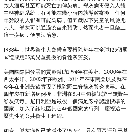
致人癱瘓甚至可能死亡的傳染病。脊灰病毒侵入人體
中樞神經系統，有可能在幾小時內就導致癱瘓。任何
年齡段的人都有可能染病，但五歲以下兒童的風險尤
其大。脊灰可以通過疫苗來預防，然而患者一旦染上
這一疾病，便無法治愈。
1988年，世界衛生大會誓言要根除每年在全球125個國
家造成愈35萬兒童癱瘓的脊髓灰質炎。
美國國際開發署的貢獻幫助1994年在美洲、2000年在
西太平洋、2002年在歐洲、2014年在東南亞以及就在
今年在非洲先後實現了根除野生脊髓灰質炎病毒。在
四年沒有新增病例後，非洲在8月中旬被認證已無野生
脊灰病毒。尼日利亞是最後一個滿足嚴格認證標準的
國家，加入了該地區其它46個國家的行列，慶祝這一
歷史性的公共衛生里程碑。
如今，脊灰病例已被減少了99.9%，只有阿富汗和巴基