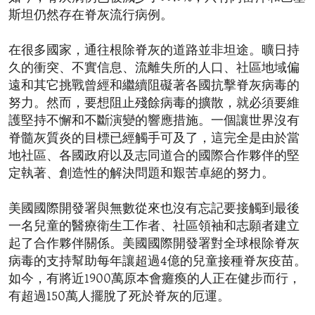
斯坦仍然存在脊灰流行病例。
在很多國家，通往根除脊灰的道路並非坦途。曠日持
久的衝突、不實信息、流離失所的人口、社區地域偏
遠和其它挑戰曾經和繼續阻礙著各國抗擊脊灰病毒的
努力。然而，要想阻止殘餘病毒的擴散，就必須要維
護堅持不懈和不斷演變的響應措施。一個讓世界沒有
脊髓灰質炎的目標已經觸手可及了，這完全是由於當
地社區、各國政府以及志同道合的國際合作夥伴的堅
定執著、創造性的解決問題和艱苦卓絕的努力。
美國國際開發署與無數從來也沒有忘記要接觸到最後
一名兒童的醫療衛生工作者、社區領袖和志願者建立
起了合作夥伴關係。美國國際開發署對全球根除脊灰
病毒的支持幫助每年讓超過4億的兒童接種脊灰疫苗。
如今，有將近1900萬原本會癱瘓的人正在健步而行，
有超過150萬人擺脫了死於脊灰的厄運。