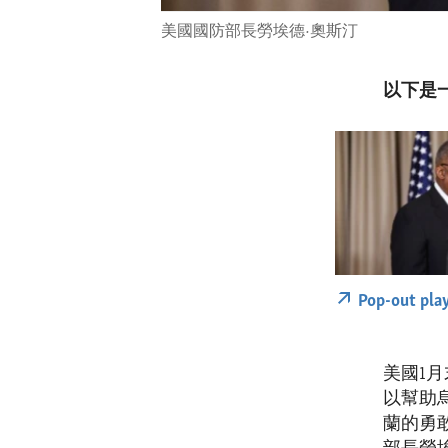
美國國防部長勞埃德·奧斯汀
以下是
Pop-out pla
美國1
以幫助
蘭的勇