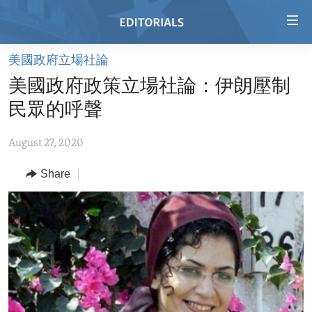
Accessibility
links
Skip
美國政府立場社論
to
HOME
美國政府政策立場社論：伊朗壓制
main
VIDEO
content
民眾的呼聲
RADIO
Skip
to
August 27, 2020
REGIONS
main
Share
TOPICS
AFRICA
Navigation
Skip
ARCHIVE
AMERICAS
HUMAN RIGHTS
to
ABOUT US
ASIA
SECURITY AND DEFENSE
Search
EUROPE
AID AND DEVELOPMENT
FOLLOW US
MIDDLE EAST
DEMOCRACY AND GOVERNANCE
ECONOMY AND TRADE