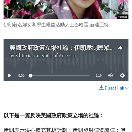
ENVIRONMENT AND HEALTH
IDEALS AND INSTITUTIONS
伊朗著名婦女和學生權益活動人士巴哈雷·赫達亞特
美國政府政策立場社論：伊朗壓制民眾的呼聲
by
Editorials on Voice of America
No media source currently available
0:00
3:16
Direct link
以下是一篇反映美國政府政策立場的社論：
伊朗表示決心擴充其核計劃；伊朗發射彈道導彈；伊