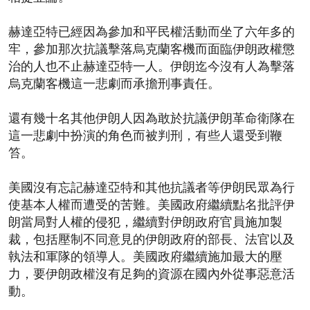
赫達亞特已經因為參加和平民權活動而坐了六年多的
牢，參加那次抗議擊落烏克蘭客機而面臨伊朗政權懲
治的人也不止赫達亞特一人。伊朗迄今沒有人為擊落
烏克蘭客機這一悲劇而承擔刑事責任。
還有幾十名其他伊朗人因為敢於抗議伊朗革命衛隊在
這一悲劇中扮演的角色而被判刑，有些人還受到鞭
笞。
美國沒有忘記赫達亞特和其他抗議者等伊朗民眾為行
使基本人權而遭受的苦難。美國政府繼續點名批評伊
朗當局對人權的侵犯，繼續對伊朗政府官員施加製
裁，包括壓制不同意見的伊朗政府的部長、法官以及
執法和軍隊的領導人。美國政府繼續施加最大的壓
力，要伊朗政權沒有足夠的資源在國內外從事惡意活
動。