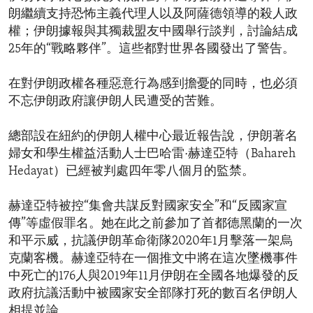
朗繼續支持恐怖主義代理人以及阿薩德領導的殺人政
權；伊朗據報與其獨裁盟友中國舉行談判，討論結成
25年的“戰略夥伴”。這些都對世界各國發出了警告。
在對伊朗政權各種惡意行為感到擔憂的同時，也必須
不忘伊朗政府讓伊朗人民遭受的苦難。
總部設在紐約的伊朗人權中心最近報告說，伊朗著名
婦女和學生權益活動人士巴哈雷·赫達亞特（Bahareh
Hedayat）已經被判處四年零八個月的監禁。
赫達亞特被控“集會共謀反對國家安全”和“反國家宣
傳”等虛假罪名。她在此之前參加了首都德黑蘭的一次
和平示威，抗議伊朗革命衛隊2020年1月擊落一架烏
克蘭客機。赫達亞特在一個推文中將在這次墜機事件
中死亡的176人與2019年11月伊朗在全國各地爆發的反
政府抗議活動中被國家安全部隊打死的數百名伊朗人
相提並論。