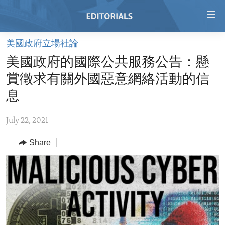
Accessibility
links
Skip
美國政府立場社論
to
HOME
美國政府的國際公共服務公告：懸
main
VIDEO
content
賞徵求有關外國惡意網絡活動的信
RADIO
Skip
息
to
REGIONS
main
July 22, 2021
TOPICS
AFRICA
Navigation
Skip
Share
ARCHIVE
AMERICAS
HUMAN RIGHTS
to
ABOUT US
ASIA
SECURITY AND DEFENSE
Search
EUROPE
AID AND DEVELOPMENT
FOLLOW US
MIDDLE EAST
DEMOCRACY AND GOVERNANCE
ECONOMY AND TRADE