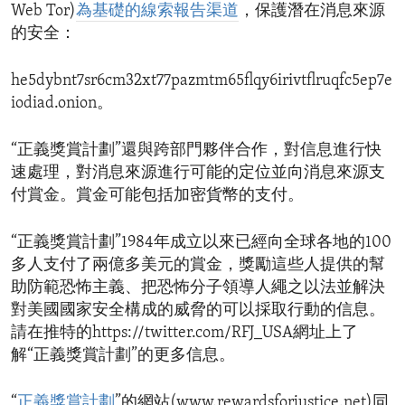
Web Tor)
為基礎的線索報告渠道
，保護潛在消息來源
的安全：
he5dybnt7sr6cm32xt77pazmtm65flqy6irivtflruqfc5ep7e
iodiad.onion。
“正義獎賞計劃”還與跨部門夥伴合作，對信息進行快
速處理，對消息來源進行可能的定位並向消息來源支
付賞金。賞金可能包括加密貨幣的支付。
“正義獎賞計劃”1984年成立以來已經向全球各地的100
多人支付了兩億多美元的賞金，獎勵這些人提供的幫
助防範恐怖主義、把恐怖分子領導人繩之以法並解決
對美國國家安全構成的威脅的可以採取行動的信息。
請在推特的https://twitter.com/RFJ_USA網址上了
解“正義獎賞計劃”的更多信息。
“
正義獎賞計劃
”的網站(www.rewardsforjustice.net)同