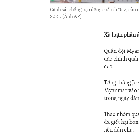
Cảnh sát chống bạo động chắn đường, còn n
2021. (Ảnh AP)
Xã luận phản 
Quân đội Myanm
đảo chính quân
đạo.
Tổng thống Joe
Myanmar vào ng
trong ngày đẫm
Theo nhóm quan
đã giết hại hơ
nền dân chủ.