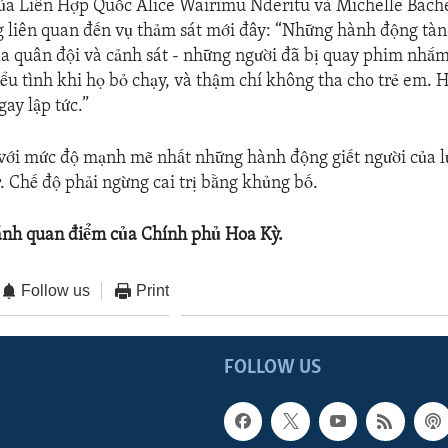
của Liên Hợp Quốc Alice Wairimu Nderitu và Michelle Bache
 liên quan đến vụ thảm sát mới đây: “Những hành động tàn
a quân đội và cảnh sát - những người đã bị quay phim nhắ
ểu tình khi họ bỏ chạy, và thậm chí không tha cho trẻ em.
gay lập tức.”
với mức độ mạnh mẽ nhất những hành động giết người của l
Chế độ phải ngừng cai trị bằng khủng bố.
ánh quan điểm của Chính phủ Hoa Kỳ.
Follow us
Print
FOLLOW US