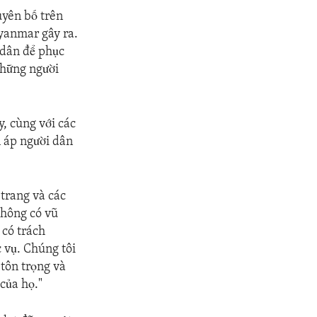
uyên bố trên
yanmar gây ra.
 dân để phục
 Những người
, cùng với các
n áp người dân
 trang và các
không có vũ
 có trách
 vụ. Chúng tôi
tôn trọng và
của họ."