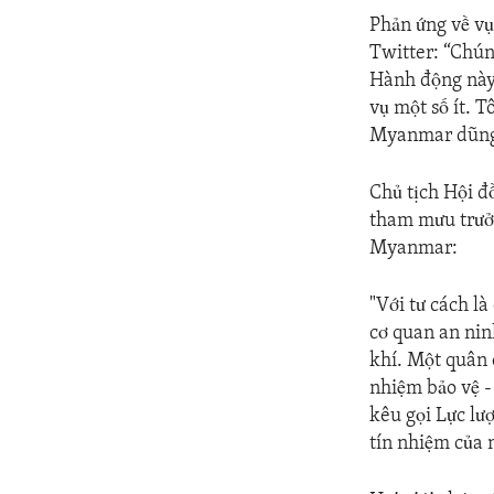
Phản ứng về vụ
Twitter: “Chún
Hành động này 
vụ một số ít. T
Myanmar dũng 
Chủ tịch Hội đ
tham mưu trưởn
Myanmar:
"Với tư cách là
cơ quan an nin
khí. Một quân 
nhiệm bảo vệ -
kêu gọi Lực lư
tín nhiệm của