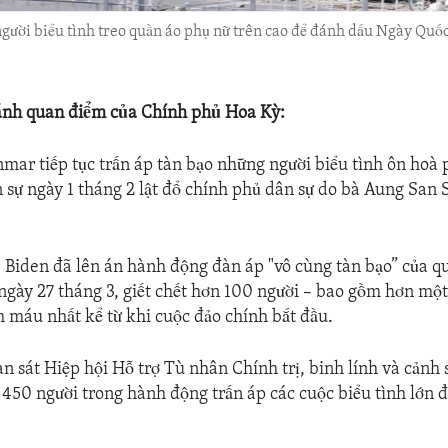
gười biểu tình treo quần áo phụ nữ trên cao để đánh dấu Ngày Quố
ánh quan điểm của Chính phủ Hoa Kỳ:
ar tiếp tục trấn áp tàn bạo những người biểu tình ôn hoà 
 sự ngày 1 tháng 2 lật đổ chính phủ dân sự do bà Aung San 
 Biden đã lên án hành động đàn áp "vô cùng tàn bạo” của q
ày 27 tháng 3, giết chết hơn 100 người – bao gồm hơn một
 máu nhất kể từ khi cuộc đảo chính bắt đầu.
 sát Hiệp hội Hỗ trợ Tù nhân Chính trị, binh lính và cản
n 450 người trong hành động trấn áp các cuộc biểu tình lớn 