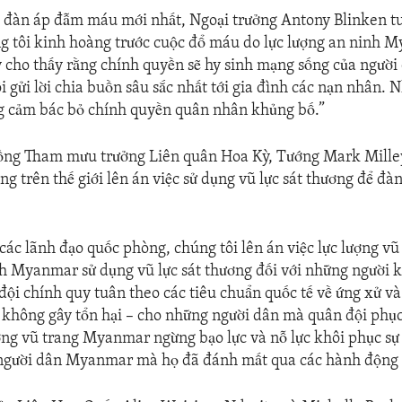
 đàn áp đẫm máu mới nhất, Ngoại trưởng Antony Blinken t
g tôi kinh hoàng trước cuộc đổ máu do lực lượng an ninh M
cho thấy rằng chính quyền sẽ hy sinh mạng sống của người
ôi gửi lời chia buồn sâu sắc nhất tới gia đình các nạn nhân.
cảm bác bỏ chính quyền quân nhân khủng bố.”
ồng Tham mưu trưởng Liên quân Hoa Kỳ, Tướng Mark Milley
g trên thế giới lên án việc sử dụng vũ lực sát thương để đà
 các lãnh đạo quốc phòng, chúng tôi lên án việc lực lượng vũ
h Myanmar sử dụng vũ lực sát thương đối với những người 
đội chính quy tuân theo các tiêu chuẩn quốc tế về ứng xử và
 không gây tổn hại – cho những người dân mà quân đội phục
ợng vũ trang Myanmar ngừng bạo lực và nỗ lực khôi phục sự 
 người dân Myanmar mà họ đã đánh mất qua các hành động 