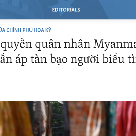
ỦA CHÍNH PHỦ HOA KỲ
 quyền quân nhân Myanma
rấn áp tàn bạo người biểu t