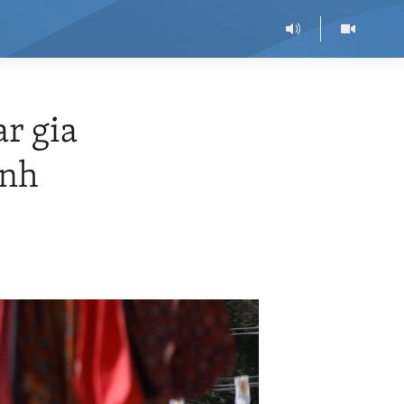
r gia
ình