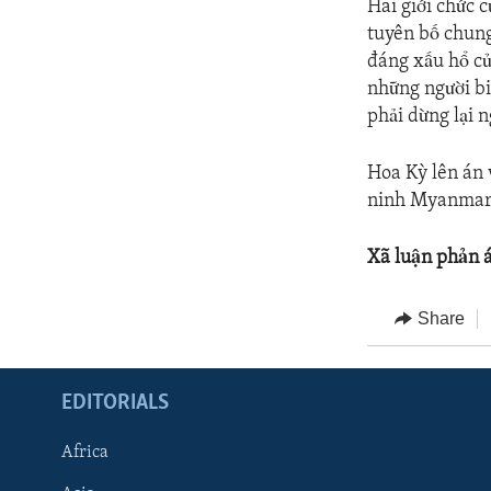
Hai giới chức 
tuyên bố chung
đáng xấu hổ củ
những người bi
phải dừng lại n
Hoa Kỳ lên án 
ninh Myanmar. 
Xã luận phản 
Share
EDITORIALS
Africa