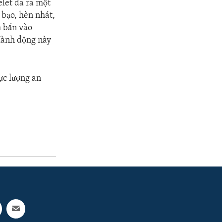
let đã ra một
 bạo, hèn nhát,
m bắn vào
 Hành động này
ực lượng an