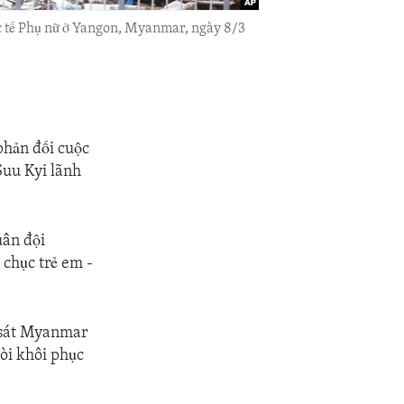
c tế Phụ nữ ở Yangon, Myanmar, ngày 8/3
phản đối cuộc
Suu Kyi lãnh
uân đội
 chục trẻ em -
h sát Myanmar
đòi khôi phục