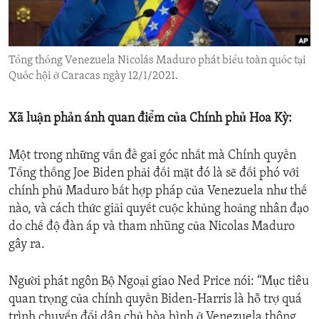
ENVIRONMENT AND HEALTH
IDEALS AND INSTITUTIONS
Tổng thống Venezuela Nicolás Maduro phát biểu toàn quốc tại
Quốc hội ở Caracas ngày 12/1/2021.
Xã luận phản ánh quan điểm của Chính phủ Hoa Kỳ:
Một trong những vấn đề gai góc nhất mà Chính quyền
Tổng thống Joe Biden phải đối mặt đó là sẽ đối phó với
chính phủ Maduro bất hợp pháp của Venezuela như thế
nào, và cách thức giải quyết cuộc khủng hoảng nhân đạo
do chế độ đàn áp và tham nhũng của Nicolas Maduro
gây ra.
Người phát ngôn Bộ Ngoại giao Ned Price nói: “Mục tiêu
quan trọng của chính quyền Biden-Harris là hỗ trợ quá
trình chuyển đổi dân chủ hòa bình ở Venezuela thông