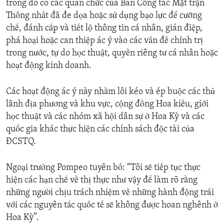
trong đó có các quan chức của Ban Công tác Mặt trận
Thống nhất đã đe dọa hoặc sử dụng bạo lực để cưỡng
chế, đánh cắp và tiết lộ thông tin cá nhân, gián điệp,
phá hoại hoặc can thiệp ác ý vào các vấn đề chính trị
trong nước, tự do học thuật, quyền riêng tư cá nhân hoặc
hoạt động kinh doanh.
Các hoạt động ác ý này nhằm lôi kéo và ép buộc các thủ
lãnh địa phương và khu vực, cộng đồng Hoa kiều, giới
học thuật và các nhóm xã hội dân sự ở Hoa Kỳ và các
quốc gia khác thực hiện các chính sách độc tài của
ĐCSTQ.
Ngoại trưởng Pompeo tuyên bố: “Tôi sẽ tiếp tục thực
hiện các hạn chế về thị thực như vậy để làm rõ rằng
những người chịu trách nhiệm về những hành động trái
với các nguyên tắc quốc tế sẽ không được hoan nghênh ở
Hoa Kỳ”.