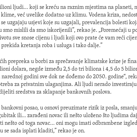
lioni ljudi... koji se kreću na raznim mjestima na planeti, 
g klime, već uvelike dodatno uz klimu. Vodena kriza, nedos
se uzgajaju usjevi koje su uzgajali, prevalencija bolesti koj
u smo mislili da smo iskorijenili”, rekao je. „Poremećaji u p
votu sve snose cijenu i ljudi koji ovo prate će vam reći cij
prekida kretanja roba i usluga i tako dalje.”
ćih prepreka u borbi za sprečavanje klimatske krize je fina
lioni dolara, negde između 2,5 do tri biliona i 4,5 do 5 bili
 narednoj godini sve dok ne dođemo do 2050. godine“, rek
otreba za privatnim ulaganjima. Ali ljudi nerado investiraju
jeliti sredstva za sklapanje bankovnih poslova.
 bankovni posao, u osnovi preuzimate rizik iz posla, smanju
gubitak ili… zarađeni novac ili nešto uloženo što ljudima da
iti nešto od toga novac... oni mogu imati odbrambene izgled
 se sada isplati kladiti,” rekao je on.