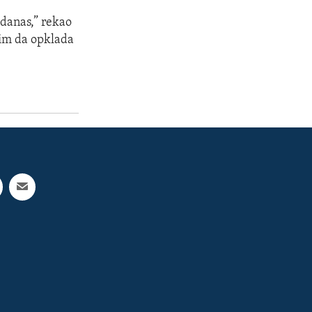
 danas,” rekao
slim da opklada