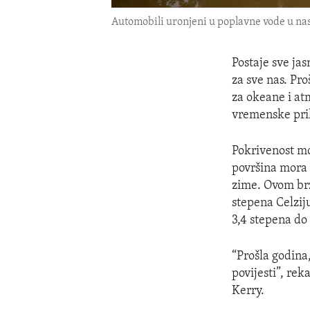
Automobili uronjeni u poplavne vode u nase
Postaje sve ja
za sve nas. Pro
za okeane i at
vremenske pril
Pokrivenost mo
površina mora 
zime. Ovom br
stepena Celzij
3,4 stepena do 
“Prošla godina,
povijesti”, re
Kerry.