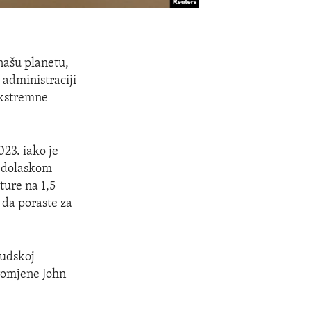
 našu planetu,
 administraciji
ekstremne
23. iako je
s dolaskom
ure na 1,5
 da poraste za
judskoj
promjene John