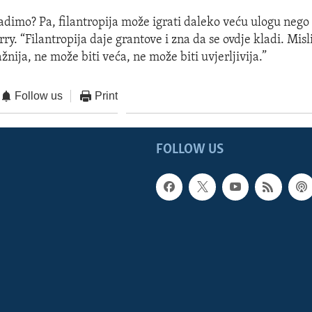
adimo? Pa, filantropija može igrati daleko veću ulogu nego
ry. “Filantropija daje grantove i zna da se ovdje kladi. Mi
žnija, ne može biti veća, ne može biti uvjerljivija.”
Follow us
Print
FOLLOW US