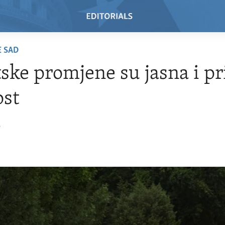
E SAD
ske promjene su jasna i pr
ost
4