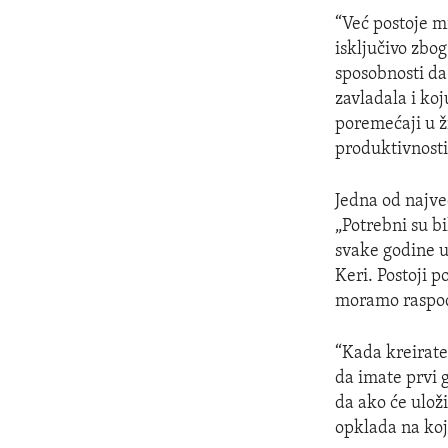
“Već postoje mi
isključivo zbo
sposobnosti da 
zavladala i koj
poremećaji u ži
produktivnosti 
Jedna od najve
„Potrebni su bi
svake godine u
Keri. Postoji p
moramo raspodi
“Kada kreirate
da imate prvi 
da ako će ulož
opklada na koju