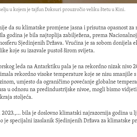
lju u kojem je tajfun Doksuri prouzročio veliku štetu u Kini.
snije da su klimatske promjene jasna i prisutna opasnost za
šla godina je bila najtoplija zabilježena, prema Nacionalnoj
mosferu Sjedinjenih Država. Vrućina je sa sobom donijela 
ike koje su izazvale pustoš širom svijeta.
rskog leda na Antarktiku pala je na rekordno nizak nivo 20
imala rekordno visoke temperature koje se nisu smanjile 
zinom, umjesto da ograničimo povećanje globalne temperat
usa u odnosu na predindustrijske nivoe, mogli bismo vidjeti
kraja stoljeća.
 2023.,... bila je doslovno klimatski najrazornija godina u l
kao je specijalni izaslanik Sjedinjenih Država za klimatske 