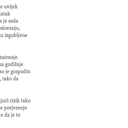
ne uvijek
tatak
a je sada
oslovanju,
enu izgubljene
nsiranje.
ona godišnje
ao je gospodin
, tako da
jući rizik tako
je povjerenje
e da je to