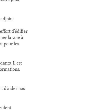
-adjoint
ffort d’édifier
er la voie à
nt pour les
ants. Il est
formations.
t d’aider nos
veulent