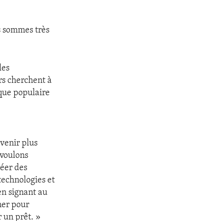
s sommes très
les
rs cherchent à
ique populaire
evenir plus
 voulons
réer des
 technologies et
en signant au
ner pour
 un prêt. »