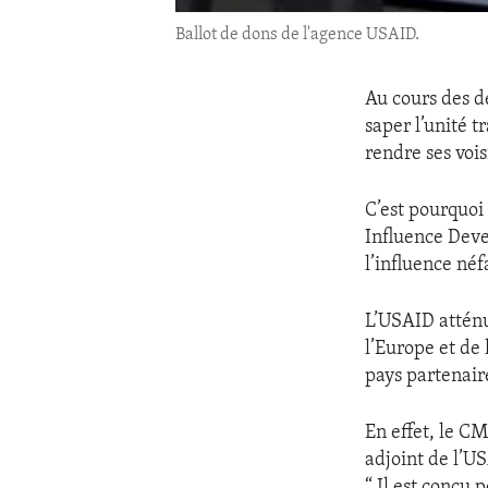
Ballot de dons de l'agence USAID.
Au cours des d
saper l’unité t
rendre ses voi
C’est pourquoi
Influence Dev
l’influence né
L’USAID atténu
l’Europe et de
pays partenair
En effet, le CM
adjoint de l’U
“ Il est conçu 