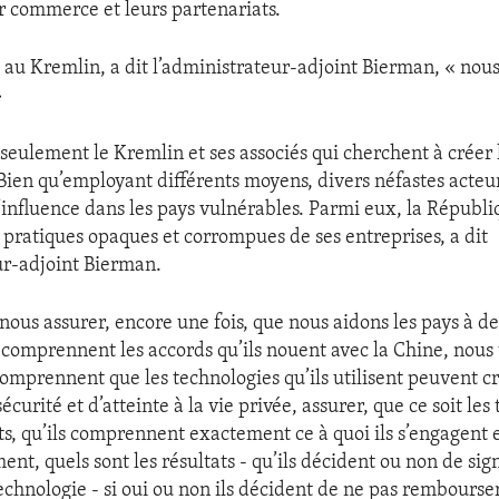
r commerce et leurs partenariats.
au Kremlin, a dit l’administrateur-adjoint Bierman, « nou
»
 seulement le Kremlin et ses associés qui cherchent à créer 
ien qu’employant différents moyens, divers néfastes acteu
d’influence dans les pays vulnérables. Parmi eux, la Républ
s pratiques opaques et corrompues de ses entreprises, a dit
ur-adjoint Bierman.
nous assurer, encore une fois, que nous aidons les pays à d
 comprennent les accords qu’ils nouent avec la Chine, nous
comprennent que les technologies qu’ils utilisent peuvent c
curité et d’atteinte à la vie privée, assurer, que ce soit les
s, qu’ils comprennent exactement ce à quoi ils s’engagent 
nt, quels sont les résultats - qu’ils décident ou non de sig
echnologie - si oui ou non ils décident de ne pas rembourser