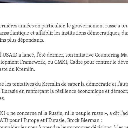
ernières années en particulier, le gouvernement russe a œ
ransatlantique et affaiblir les institutions démocratiques, da
sins plus dépendants.
 l’USAID a lancé, l’été dernier, son initiative Countering M
elopment Framework, ou CMKI, Cadre pour contrer le dév
faste du Kremlin.
e les tentatives du Kremlin de saper la démocratie et l’aut
 l’Eurasie en renforçant la résilience économique et démocr
es.
KI « ne concerne ni la Russie, ni le peuple russe », a dit l’
SAID pour l’Europe et l’Eurasie, Brock Bierman :
pour aider les pays à prendre leurs propres décisions, à les 