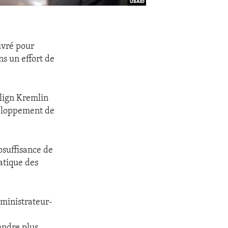
uvré pour
ns un effort de
align Kremlin
eloppement de
osuffisance de
atique des
administrateur-
rendre plus