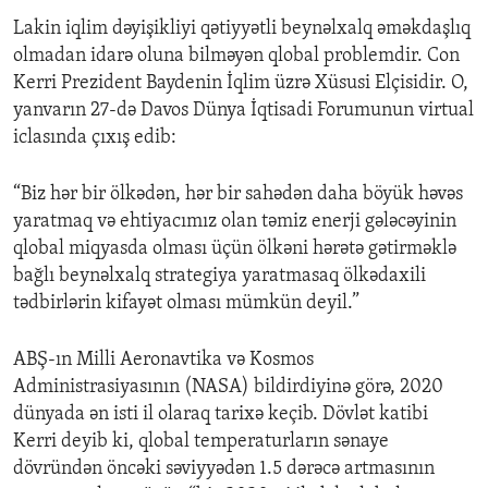
Lakin iqlim dəyişikliyi qətiyyətli beynəlxalq əməkdaşlıq
olmadan idarə oluna bilməyən qlobal problemdir. Con
Kerri Prezident Baydenin İqlim üzrə Xüsusi Elçisidir. O,
yanvarın 27-də Davos Dünya İqtisadi Forumunun virtual
iclasında çıxış edib:
“Biz hər bir ölkədən, hər bir sahədən daha böyük həvəs
yaratmaq və ehtiyacımız olan təmiz enerji gələcəyinin
qlobal miqyasda olması üçün ölkəni hərətə gətirməklə
bağlı beynəlxalq strategiya yaratmasaq ölkədaxili
tədbirlərin kifayət olması mümkün deyil.”
ABŞ-ın Milli Aeronavtika və Kosmos
Administrasiyasının (NASA) bildirdiyinə görə, 2020
dünyada ən isti il olaraq tarixə keçib. Dövlət katibi
Kerri deyib ki, qlobal temperaturların sənaye
dövründən öncəki səviyyədən 1.5 dərəcə artmasının