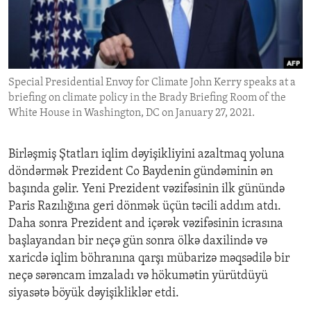
ENVIRONMENT AND HEALTH
IDEALS AND INSTITUTIONS
Special Presidential Envoy for Climate John Kerry speaks at a
briefing on climate policy in the Brady Briefing Room of the
White House in Washington, DC on January 27, 2021.
Birləşmiş Ştatları iqlim dəyişikliyini azaltmaq yoluna
döndərmək Prezident Co Baydenin gündəminin ən
başında gəlir. Yeni Prezident vəzifəsinin ilk günündə
Paris Razılığına geri dönmək üçün təcili addım atdı.
Daha sonra Prezident and içərək vəzifəsinin icrasına
başlayandan bir neçə gün sonra ölkə daxilində və
xaricdə iqlim böhranına qarşı mübarizə məqsədilə bir
neçə sərəncam imzaladı və hökumətin yürütdüyü
siyasətə böyük dəyişikliklər etdi.