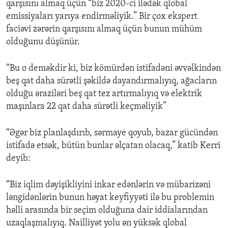
qarşısını almaq üçün “biz 2020-ci ilədək qlobal
emissiyaları yarıya endirməliyik.” Bir çox ekspert
faciəvi zərərin qarşısını almaq üçün bunun mühüm
olduğunu düşünür.
“Bu o deməkdir ki, biz kömürdən istifadəni əvvəlkindən
beş qat daha sürətli şəkildə dayandırmalıyıq, ağacların
olduğu əraziləri beş qat tez artırmalıyıq və elektrik
maşınlara 22 qat daha sürətli keçməliyik”
“Əgər biz planlaşdırıb, sərmaye qoyub, bazar gücündən
istifadə etsək, bütün bunlar əlçatan olacaq,” katib Kerri
deyib:
“Biz iqlim dəyişikliyini inkar edənlərin və mübarizəni
ləngidənlərin bunun həyat keyfiyyəti ilə bu problemin
həlli arasında bir seçim olduğuna dair iddialarından
uzaqlaşmalıyıq. Nailliyət yolu ən yüksək qlobal