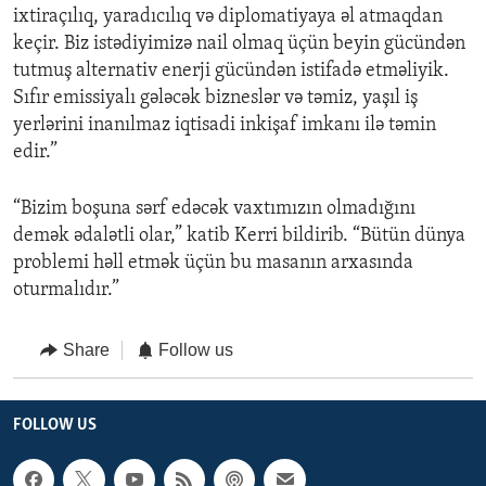
ixtiraçılıq, yaradıcılıq və diplomatiyaya əl atmaqdan
keçir. Biz istədiyimizə nail olmaq üçün beyin gücündən
tutmuş alternativ enerji gücündən istifadə etməliyik.
Sıfır emissiyalı gələcək bizneslər və təmiz, yaşıl iş
yerlərini inanılmaz iqtisadi inkişaf imkanı ilə təmin
edir.”
“Bizim boşuna sərf edəcək vaxtımızın olmadığını
demək ədalətli olar,” katib Kerri bildirib. “Bütün dünya
problemi həll etmək üçün bu masanın arxasında
oturmalıdır.”
Share
Follow us
FOLLOW US