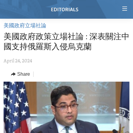
Accessibility
links
Skip
美國政府立場社論
to
HOME
美國政府政策立場社論 : 深表關注中
main
VIDEO
content
國支持俄羅斯入侵烏克蘭
RADIO
Skip
to
April 24, 2024
REGIONS
main
Share
TOPICS
AFRICA
Navigation
Skip
ARCHIVE
AMERICAS
HUMAN RIGHTS
to
ABOUT US
ASIA
SECURITY AND DEFENSE
Search
EUROPE
AID AND DEVELOPMENT
FOLLOW US
MIDDLE EAST
DEMOCRACY AND GOVERNANCE
ECONOMY AND TRADE