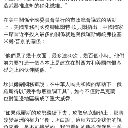
造武器推進劑的硝化纖維。”
在美中關係全國委員會舉行的市政廳會議式的活動
上，美國常務副國務卿庫爾特·坎貝爾指出，中國國家
主席習近平投入最多的關係就是與俄羅斯總統弗拉基
米爾·普京的關係：
“他們見了幾十次面，最多達50次，幾百個小時。他們
努力要打造一個基本上是建立在對西方和美國怨恨基
礎之上的伙伴關係。”
坎貝爾副國務卿說，在中華人民共和國的幫助下，俄
羅斯得以“幾乎徹底重調工具”，如今不僅對烏克蘭，
也對週邊地區構成了重大威脅。
“如果俄羅斯的攻勢繼續下去，攻取烏克蘭領土，那將
改變歐洲的權力平衡，坦白說，這種方式從我們的視
角來看，是不可接受的。我們看到的將不僅僅是一系