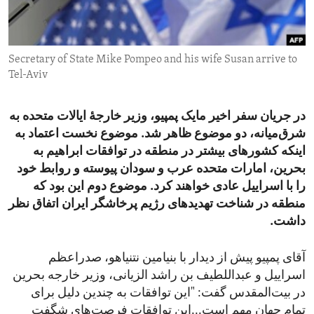
ENVIRONMENT AND HEALTH
IDEALS AND INSTITUTIONS
Secretary of State Mike Pompeo and his wife Susan arrive to
Tel-Aviv
در جریان سفر اخیر مایک پمپیو، وزیر خارجۀ ایالات متحده به
شرق‌میانه، دو موضوع ظاهر شد. موضوع نخست اعتماد به
اینکه کشورهای بیشتر در منطقه در توافقات ابراهیم به
بحرین، امارات متحده عرب و سودان پیوسته و روابط خود
را با اسراییل عادی خواهند کرد. موضوع دوم این بود که
منطقه در شناخت تهدیدهای رژیم پرخاشگر ایران اتفاق نظر
داشت.
آقای پمپیو پیش از دیدار با بنیامین نتنیاهو، صدراعظم
اسراییل و عبداللطیف بن راشد الزیانی، وزیر خارجه بحرین
در بیت‌المقدس گفت: "این توافقات به چندین دلیل برای
تمام جهان مهم است...این توافقات فرصت‌های شگفت