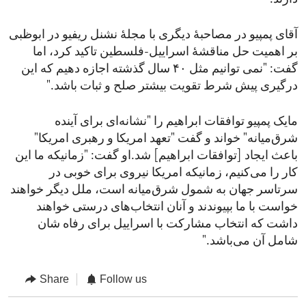
آقای پمپیو در مصاحبۀ دیگری با مجلۀ نشنل ریفیو در ابوظبی
بر اهمیت حل مناقشۀ اسراییل-فلسطین تاکید کرد، اما
گفت: "نمی توانیم مثل ۴۰ سال گذشته اجازه دهیم که این
درگیری پیش شرط تقویت بیشتر صلح و ثبات باشد."
مایک پمپیو توافقات ابراهیم را "نشانه‌ای برای آینده
شرق‌میانه" خواند و گفت "تعهد امریکا و رهبری امریکا"
باعث ایجاد [توافقات ابراهیم] شد.او گفت: "زمانیکه ما‌ این
کار را می‌کنیم، زمانیکه امریکا نیروی برای خوبی در
سرتاسر جهان به شمول شرق‌میانه است، ملل دیگر خواهند
خواست با ما بپیوندند و آنان انتخاب‌های درستی خواهند
داشت که انتخاب مشارکت با اسراییل برای رفاه شان
شامل آن می‌باشد."
Share
Follow us