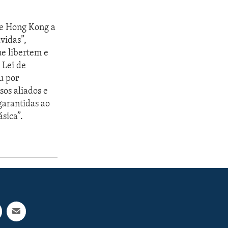
de Hong Kong a
vidas”,
ue libertem e
 Lei de
u por
sos aliados e
garantidas ao
sica”.