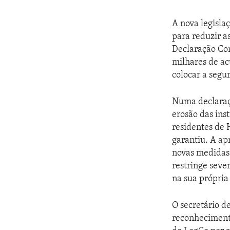
A nova legisla
para reduzir a
Declaração Con
milhares de ac
colocar a segu
Numa declaraçã
erosão das ins
residentes de 
garantiu. A ap
novas medidas 
restringe seve
na sua própria
O secretário d
reconhecimento