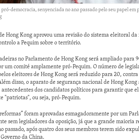
a pró-democracia, senyenciada no ano passado pelo seu papel em pr
g
e Hong Kong aprovou uma revisão do sistema eleitoral da 
ntrolo a Pequim sobre o território.
adeiras no Parlamento de Hong Kong será ampliado para 
por um comité amplamente pró-Pequim. O número de legisla
elos eleitores de Hong Kong será reduzido para 20, contra
lém disso, o aparato de segurança nacional de Hong Kong 
e antecedentes dos candidatos políticos para garantir que e
e "patriotas", ou seja, pró-Pequim.
reformas” foram aprovadas esmagadoramente por um Par
nte sem legisladores da oposição, já que a grande maioria
no passado, após quatro dos seus membros terem sido expul
 Governo da China.