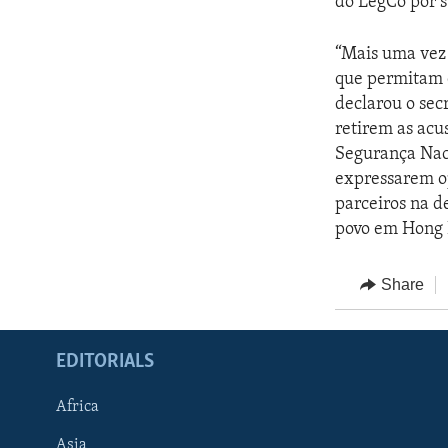
do LegCo por s
“Mais uma vez
que permitam q
declarou o sec
retirem as acu
Segurança Naci
expressarem op
parceiros na d
povo em Hong K
Share
EDITORIALS
Africa
Asia