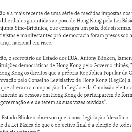
ção é a mais recente de uma série de medidas impostas nos
s liberdades garantidas ao povo de Hong Kong pela Lei Bási
junta Sino-Britânica, que consagra um país, dois sistemas.
tivistas e manifestantes pró-democracia foram presos sob 
rança nacional em risco.
o, o secretário de Estado dos EUA, Antony Blinken, lamen
tituições democráticas de Hong Kong pelo Governo chinês,
Hong Kong os direitos que a própria República Popular da 
rovação pelo Conselho Legislativo de Hong Kong (LegCo) a
que alteram a composição do LegCo e da Comissão eleitoral”
ramente as pessoas em Hong Kong de participarem de forma
 governação e e de terem as suas vozes ouvidas”.
e Estado Blinken observou que a nova legislação "desafia o
 da Lei Básica de que o objectivo final é a eleição de tod