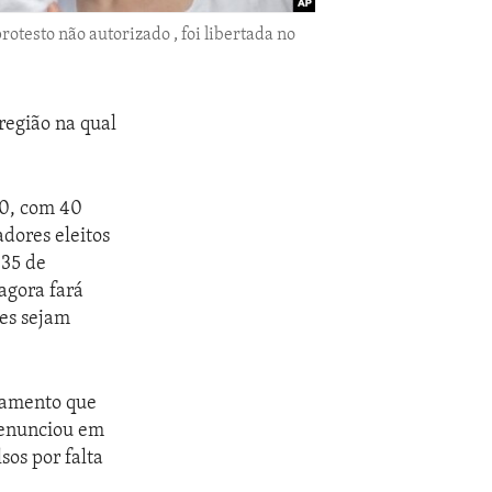
otesto não autorizado , foi libertada no
região na qual
90, com 40
dores eleitos
 35 de
agora fará
les sejam
lamento que
 renunciou em
sos por falta