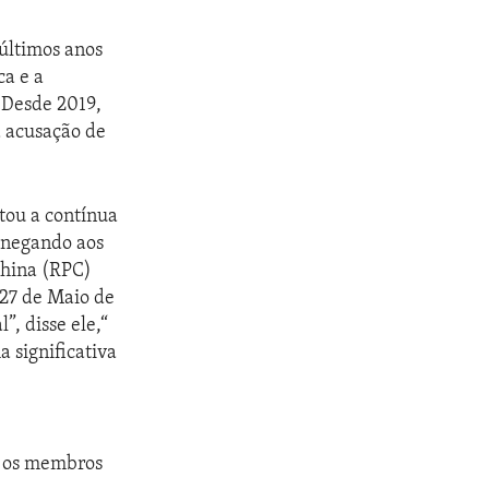
 últimos anos
ca e a
 Desde 2019,
a acusação de
tou a contínua
 "negando aos
China (RPC)
 27 de Maio de
, disse ele,“
 significativa
os os membros