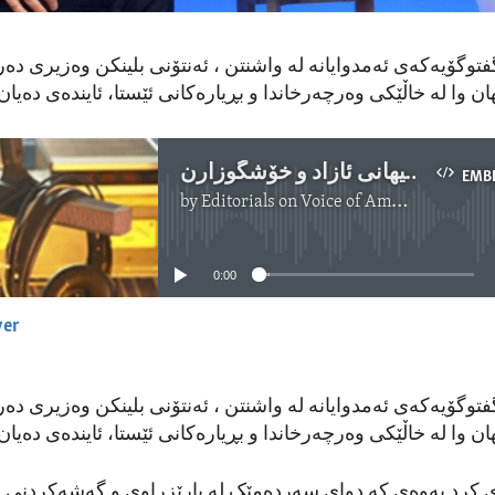
فتوگۆیەکەی ئەمدوایانە لە واشنتن ، ئەنتۆنی بلینکن وەزیری دە
پێوستی هاوکاری بۆ دڵنیابوون لە فەرمانی جیهانی ئازاد و خۆشگوزارن
EMB
by
Editorials on Voice of America
No media source currently available
0:00
yer
EMBED
فتوگۆیەکەی ئەمدوایانە لە واشنتن ، ئەنتۆنی بلینکن وەزیری دە
ەی کرد بەوەی کە دوای سەردەمێک لە پارێزراوی و گەشەکردنی ڕ