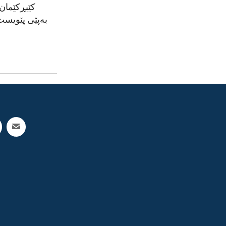
کێبڕکێمان،
بەپێی پێویست 