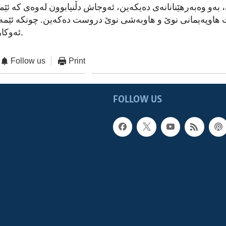
 بەو وەبەرهێنانانەی دەیکەین، ئەوجاش دڵنیابوون لەوەی کە ئێمە
هاوپەیمانی نوێ و هاوبەشی نوێ دروست دەکەین. چونکە ئێمە بە 
.
ئەوکار
Follow us
Print
FOLLOW US