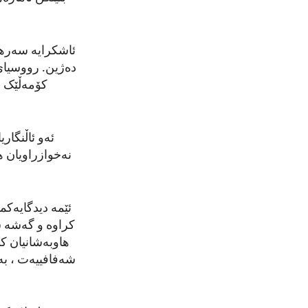
ئاشکرایە سەرهەڵ
دەژین. رووسیای
کۆمەڵێک لە
ئەو ئاڵنگار
نەخوازراویان 
ئێمە دیدگایەکما
کراوە و گەشە سە
هاوبەشانیان ک
شەفافییەت ، بە 