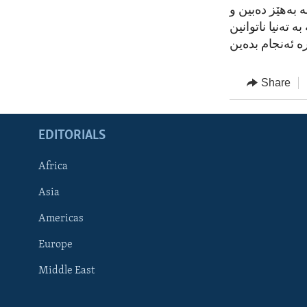
 بەهێز دەبین و
تەنیا ناتوانین
ە ئەنجام بدەین
Share
EDITORIALS
Africa
Asia
Americas
Europe
FOLLOW US
Middle East