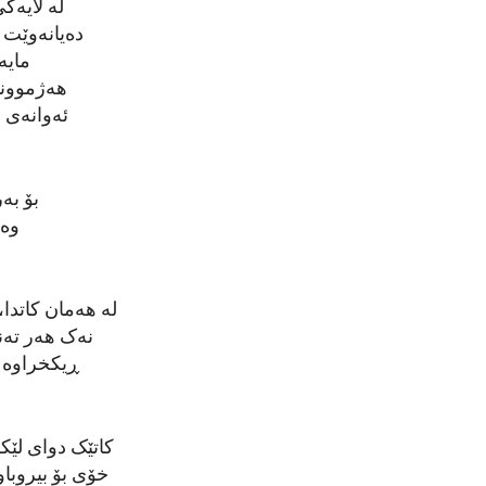
لە لایەک
مایە
هەژموونیا
ئەوانەی 
بۆ بە
وەب
لە هەمان کاتدا،
نەک هەر تەنه
ڕیکخراوە 
کاتێک دوای لێک
خۆی بۆ بیروباو