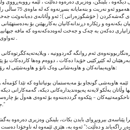
ی دیکەوە ، بلینکن، وەزیری دەرەوە دەڵێت ، ئێمە رووبەڕووی وڵات
دەیانەوێت هەموو ئەو نەریت و ب
ی گەشەکردن ( خۆشگوزەرانی )؛ ئەو وڵاتانەی دەیانەوێت جەخت
ن بکەنەوە و رێکارە دڕندانەکانیان بەکاربهێنن بۆ بەدەستهێنانی ت
زانیاری دەکەن بە چەک و جەخت لەوەدەکەنەوە کە مافە جیهانیی
.
تەواوی 
رەنگاربوونەوەی ئەم روانگە گەردوونیە ، ویلایەتەیەکگرتوەکانی 
ەرهێنان لە کێبڕکێیی خۆیدا دەکات ، دووەم وەها کاردەکات بۆ پێد
:
هاوپەیمانەکان و هاوبەشانی وەک ناتۆ و هاوبەشێتی لە رۆژ
 ئێمە هاوبەشی گونجاو بۆ مەبەستمان بونیاتناوە کە تێدا کۆمەڵە وڵ
ا وڵاتان بەڵکو لایەنە پەیوەندیدارەکانی دیکە، گەمەکارانی دیکە
ناحکومەتییەکان – پێکەوە گرددەبنەوە بۆ ئەوەی هەوڵ بۆ چارە
."
ج
را پێناسەی بیروبڕوای بایدن بکات، بلینکن وەزیری دەرەوە بە
ەڕ راگەیاند و دەڵێت؛" ئەوە بە، هێزی ئێمەوە لە ناوخۆدا دەست 