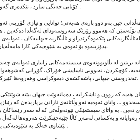
:
کۆتایی جەنگی سارد ، تێکدەری گەو
دانی چین بەو دوو بارەی هەیەتی؛ توانایی و نیازی گۆڕینی ئەو
 تۆڵەسێن کە هەموو رۆژێک سەروسەودای لەگەڵدا دەکەین . ه
ئاڵنگاریەکانی پێکەوەگرێدراو و ئاڵنگاریە جیهانیەکان ، ئەوانە
.
بدۆزینەوە بۆ ئەوەی بە شێوەیەکی کارا مامەڵەیان
یانە بریتین لە بڵاوبوونەوەی سیستەمەکانی زانیاری ئەوانەی چەن
هەیە، کۆچکردن، نەبوونی ئاسایشی خۆراک، گۆڕانی کەشوهەوا،
.
تەندروستی جیهانی، پاشەکشەی دیموکراسی وهەروەها کێبڕکێ
ن هەیە کە روون و ئاشکرایە ، دەمانەوێت جیهان ببێتە شوێنێکی ئا
ندوو ... واتای ئەوەیە ئەو وڵاتانەی ئازادن بڕیاربدەن کە رێباز
ێ دەبن
.
بە واتای سیستمێکی نێودەوڵەتی کە لە سەر رێساکان ب
رەوایانە و یەکسانی لەمەڕ کاڵا جێبەجێبکرێت هەروەها لەگەڵ ز
.
لێشاوی خەڵک بە شێوەیەکی یاس