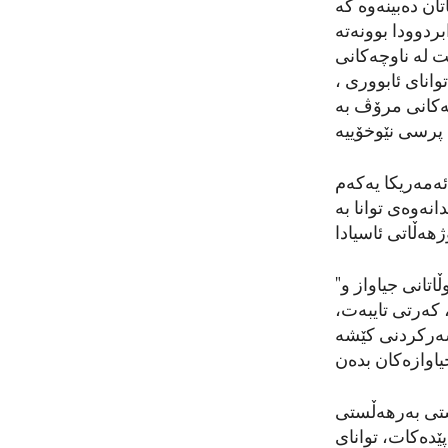
ان دەبینەوە کە
نەمایانە بسڕنەوە کە لە ماوەی 75 ساڵی رابردوودا بوونەتە
 لە ناوچەکانی
وانای ئابووری ،
ەکانی مرۆڤ بە
پرسی نێوخۆییە
ئەمەریکا یەکەم
انەوەی توانا بە
هەڵاتی ئاسیادا
اتانی جیاواز و
"
، کەرتی تایبەت،
سەرکردنی کێشە
یاوازەکان بدەن
گشتی بەرهەڵستی
پێدەکات، توانای