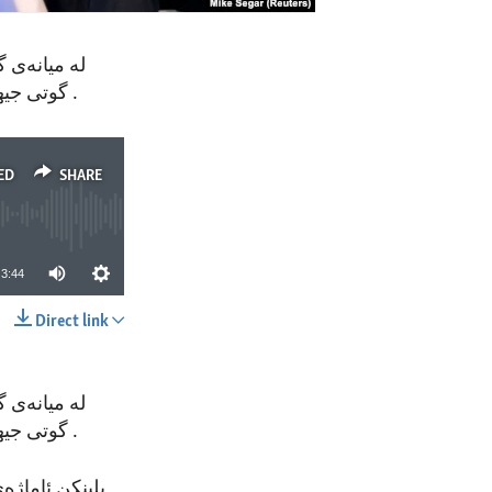
لە میانەی گ
.
گوتی جیهان وا لە خاڵێکی وەرچەرخاندا و بڕیارەکانی ئێستا، ئایندەی دەیان ساڵ دادەڕێژن
ED
SHARE
3:44
Direct link
SHARE
لە میانەی گ
.
گوتی جیهان وا لە خاڵێکی وەرچەرخاندا و بڕیارەکانی ئێستا، ئایندەی دەیان ساڵ دادەڕێژن
بلینکن ئاماژ