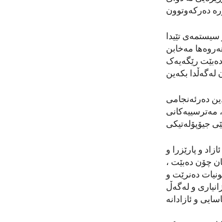
رە دەرکەوتوون
 سیستمەی تێیدا
ەروەها مەخابن
ی دەبێت رێگەیەک
 لەگەڵدا بکەین
دین دەرئەنجامی
 مەترسییەکانی
ی جیۆپۆلەتیکی
زاد و پارێزرا و
یان چۆن دەبێت ،
ونیات دەنرێت و
انیاری و لەگەڵ
ایی و ئازادانە