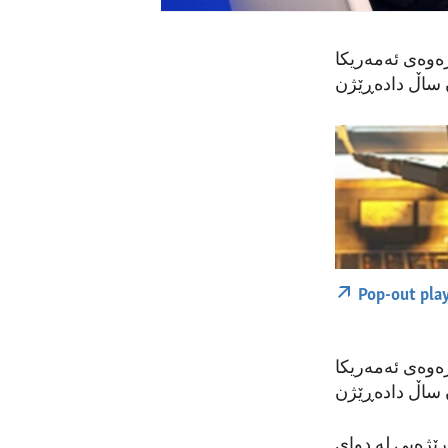
رەوەی ئەمەریکا
Pop-out pla
رەوەی ئەمەریکا
ێژەیی لە دوای