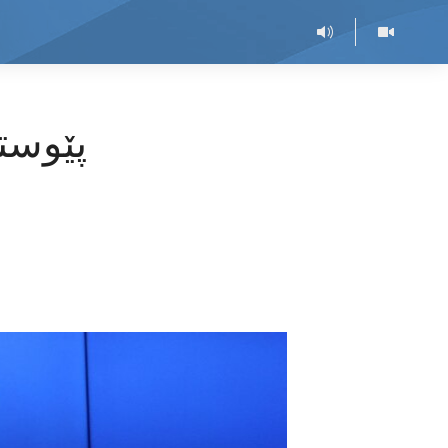
پێوستی