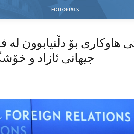
 هاوکاری بۆ دڵنیابوون لە ف
جیهانی ئازاد و خۆش