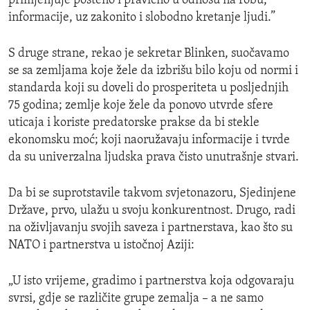
primjenjuje pošteno i pravično u odnosu na robu,
informacije, uz zakonito i slobodno kretanje ljudi.”
S druge strane, rekao je sekretar Blinken, suočavamo
se sa zemljama koje žele da izbrišu bilo koju od normi i
standarda koji su doveli do prosperiteta u posljednjih
75 godina; zemlje koje žele da ponovo utvrde sfere
uticaja i koriste predatorske prakse da bi stekle
ekonomsku moć; koji naoružavaju informacije i tvrde
da su univerzalna ljudska prava čisto unutrašnje stvari.
Da bi se suprotstavile takvom svjetonazoru, Sjedinjene
Države, prvo, ulažu u svoju konkurentnost. Drugo, radi
na oživljavanju svojih saveza i partnerstava, kao što su
NATO i partnerstva u istočnoj Aziji:
„U isto vrijeme, gradimo i partnerstva koja odgovaraju
svrsi, gdje se različite grupe zemalja – a ne samo