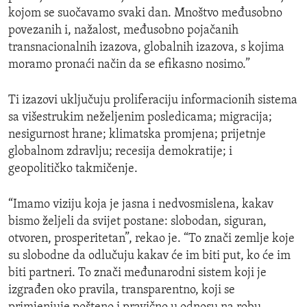
kojom se suočavamo svaki dan. Mnoštvo međusobno
povezanih i, nažalost, međusobno pojačanih
transnacionalnih izazova, globalnih izazova, s kojima
moramo pronaći način da se efikasno nosimo.”
Ti izazovi uključuju proliferaciju informacionih sistema
sa višestrukim neželjenim posledicama; migracija;
nesigurnost hrane; klimatska promjena; prijetnje
globalnom zdravlju; recesija demokratije; i
geopolitičko takmičenje.
“Imamo viziju koja je jasna i nedvosmislena, kakav
bismo željeli da svijet postane: slobodan, siguran,
otvoren, prosperitetan”, rekao je. “To znači zemlje koje
su slobodne da odlučuju kakav će im biti put, ko će im
biti partneri. To znači međunarodni sistem koji je
izgrađen oko pravila, transparentno, koji se