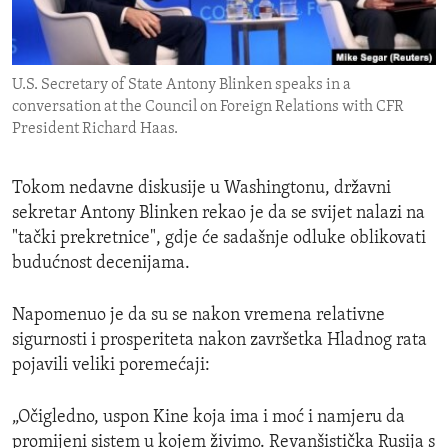
ENVIRONMENT AND HEALTH
IDEALS AND INSTITUTIONS
U.S. Secretary of State Antony Blinken speaks in a
conversation at the Council on Foreign Relations with CFR
President Richard Haas.
Tokom nedavne diskusije u Washingtonu, državni
sekretar Antony Blinken rekao je da se svijet nalazi na
"tački prekretnice", gdje će sadašnje odluke oblikovati
budućnost decenijama.
Napomenuo je da su se nakon vremena relativne
sigurnosti i prosperiteta nakon završetka Hladnog rata
pojavili veliki poremećaji:
„Očigledno, uspon Kine koja ima i moć i namjeru da
promijeni sistem u kojem živimo. Revanšistička Rusija s