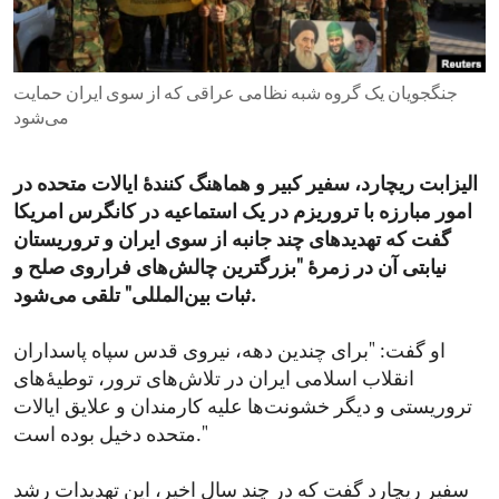
ENVIRONMENT AND HEALTH
IDEALS AND INSTITUTIONS
جنگجویان یک گروه شبه نظامی عراقی که از سوی ایران حمایت
می‌شود
الیزابت ریچارد، سفیر کبیر و هماهنگ‌ کنندۀ ایالات متحده در
امور مبارزه با تروریزم در یک استماعیه در کانگرس امریکا
گفت که تهدیدهای چند جانبه از سوی ایران و تروریستان
نیابتی آن در زمرۀ "بزرگترین چالش‌های فراروی صلح و
ثبات بین‌المللی" تلقی می‌شود.
او گفت: "برای چندین دهه، نیروی قدس سپاه پاسداران
انقلاب اسلامی ایران در تلاش‌های ترور، توطیۀ‌های
تروریستی و دیگر خشونت‌ها علیه کارمندان و علایق ایالات
متحده دخیل بوده است."
سفیر ریچارد گفت که در چند سال اخیر، این تهدیدات رشد