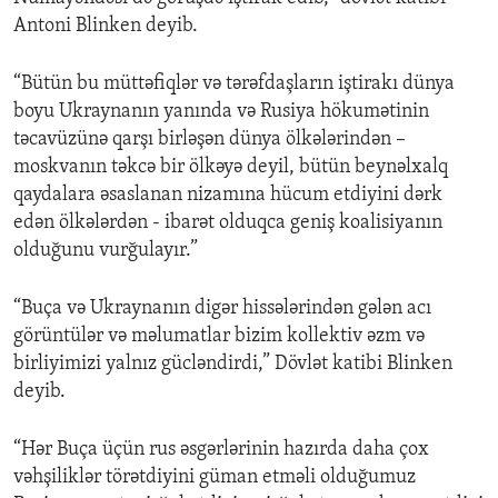
Antoni Blinken deyib.
“Bütün bu müttəfiqlər və tərəfdaşların iştirakı dünya
boyu Ukraynanın yanında və Rusiya hökumətinin
təcavüzünə qarşı birləşən dünya ölkələrindən –
moskvanın təkcə bir ölkəyə deyil, bütün beynəlxalq
qaydalara əsaslanan nizamına hücum etdiyini dərk
edən ölkələrdən - ibarət olduqca geniş koalisiyanın
olduğunu vurğulayır.”
“Buça və Ukraynanın digər hissələrindən gələn acı
görüntülər və məlumatlar bizim kollektiv əzm və
birliyimizi yalnız gücləndirdi,” Dövlət katibi Blinken
deyib.
“Hər Buça üçün rus əsgərlərinin hazırda daha çox
vəhşiliklər törətdiyini güman etməli olduğumuz