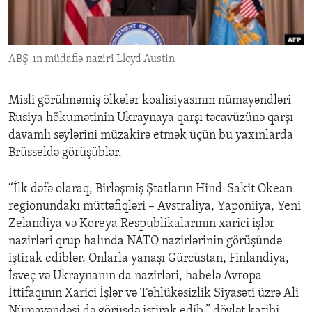
ENVIRONMENT AND HEALTH
IDEALS AND INSTITUTIONS
ABŞ-ın müdafiə naziri Lloyd Austin
Misli görülməmiş ölkələr koalisiyasının nümayəndləri
Rusiya hökumətinin Ukraynaya qarşı təcavüzünə qarşı
davamlı səylərini müzakirə etmək üçün bu yaxınlarda
Brüsseldə görüşüblər.
“İlk dəfə olaraq, Birləşmiş Ştatların Hind-Sakit Okean
regionundakı müttəfiqləri – Avstraliya, Yaponiiya, Yeni
Zelandiya və Koreya Respublikalarının xarici işlər
nazirləri qrup halında NATO nazirlərinin görüşündə
iştirak ediblər. Onlarla yanaşı Gürcüstan, Finlandiya,
İsveç və Ukraynanın da nazirləri, habelə Avropa
İttifaqının Xarici İşlər və Təhlükəsizlik Siyasəti üzrə Ali
Nümayəndəsi də görüşdə iştirak edib,” dövlət katibi