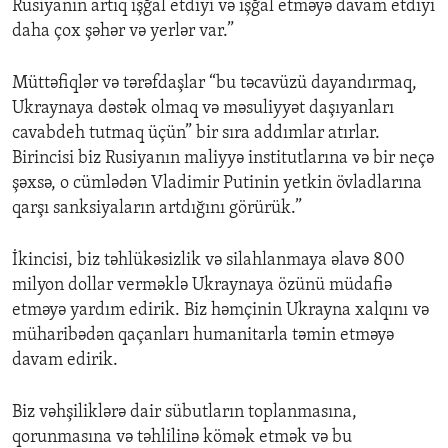
Rusiyanın artıq işğal etdiyi və işğal etməyə davam etdiyi
daha çox şəhər və yerlər var.”
Müttəfiqlər və tərəfdaşlar “bu təcavüzü dayandırmaq,
Ukraynaya dəstək olmaq və məsuliyyət daşıyanları
cavabdeh tutmaq üçün” bir sıra addımlar atırlar.
Birincisi biz Rusiyanın maliyyə institutlarına və bir neçə
şəxsə, o cümlədən Vladimir Putinin yetkin övladlarına
qarşı sanksiyaların artdığını görürük.”
İkincisi, biz təhlükəsizlik və silahlanmaya əlavə 800
milyon dollar verməklə Ukraynaya özünü müdafiə
etməyə yardım edirik. Biz həmçinin Ukrayna xalqını və
müharibədən qaçanları humanitarla təmin etməyə
davam edirik.
Biz vəhşiliklərə dair sübutların toplanmasına,
qorunmasına və təhlilinə kömək etmək və bu