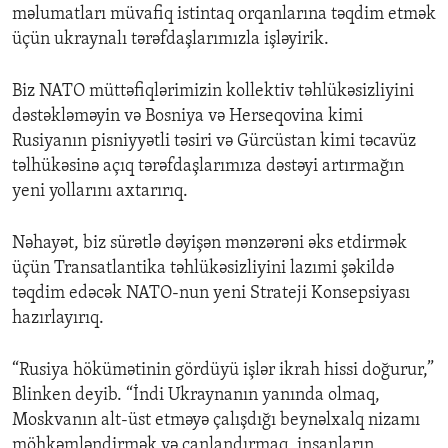
məlumatları müvafiq istintaq orqanlarına təqdim etmək
üçün ukraynalı tərəfdaşlarımızla işləyirik.
Biz NATO müttəfiqlərimizin kollektiv təhlükəsizliyini
dəstəkləməyin və Bosniya və Herseqovina kimi
Rusiyanın pisniyyətli təsiri və Gürcüstan kimi təcavüz
təlhükəsinə açıq tərəfdaşlarımıza dəstəyi artırmağın
yeni yollarını axtarırıq.
Nəhayət, biz sürətlə dəyişən mənzərəni əks etdirmək
üçün Transatlantika təhlükəsizliyini lazımi şəkildə
təqdim edəcək NATO-nun yeni Strateji Konsepsiyası
hazırlayırıq.
“Rusiya hökümətinin gördüyü işlər ikrah hissi doğurur,”
Blinken deyib. “İndi Ukraynanın yanında olmaq,
Moskvanın alt-üst etməyə çalışdığı beynəlxalq nizamı
möhkəmləndirmək və canlandırmaq, insanların