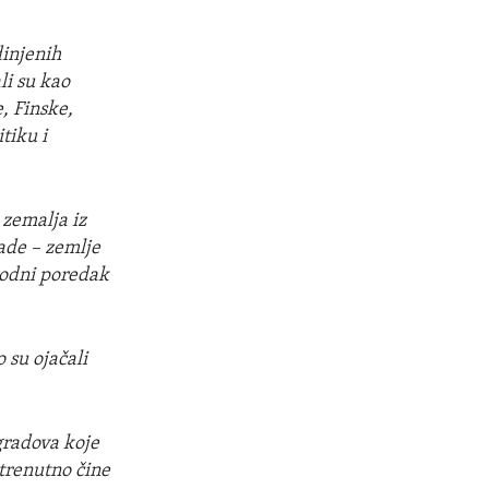
dinjenih
li su kao
, Finske,
tiku i
 zemalja iz
lade – zemlje
rodni poredak
 su ojačali
 gradova koje
trenutno čine