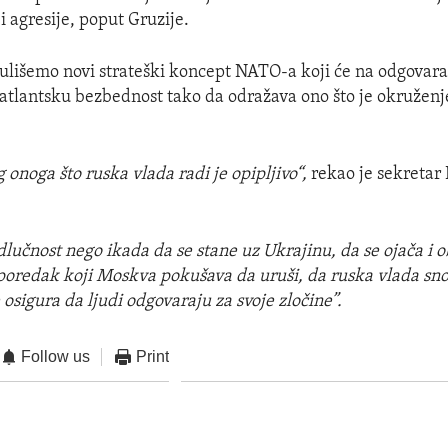
i agresije, poput Gruzije.
lišemo novi strateški koncept NATO-a koji će na odgovaraj
satlantsku bezbednost tako da odražava ono što je okruženje
 onoga što ruska vlada radi je opipljivo“,
rekao je sekretar 
odlučnost nego ikada da se stane uz Ukrajinu, da se ojača i 
redak koji Moskva pokušava da uruši, da ruska vlada snosi
 osigura da ljudi odgovaraju za svoje zločine”.
Follow us
Print