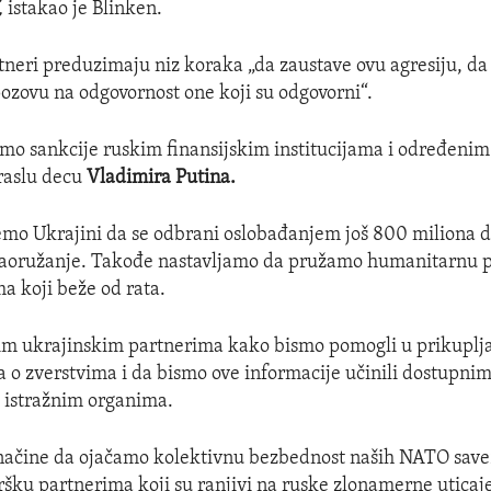
,
istakao je Blinken.
rtneri preduzimaju niz koraka „da zaustave ovu agresiju, da
pozovu na odgovornost one koji su odgovorni“.
amo sankcije ruskim finansijskim institucijama i određeni
draslu decu
Vladimira Putina.
mo Ukrajini da se odbrani oslobađanjem još 800 miliona d
naoružanje. Takođe nastavljamo da pružamo humanitarnu 
ma koji beže od rata.
im ukrajinskim partnerima kako bismo pomogli u prikuplj
za o zverstvima i da bismo ove informacije učinili dostupni
 istražnim organima.
načine da ojačamo kolektivnu bezbednost naših NATO savez
šku partnerima koji su ranjivi na ruske zlonamerne uticaj