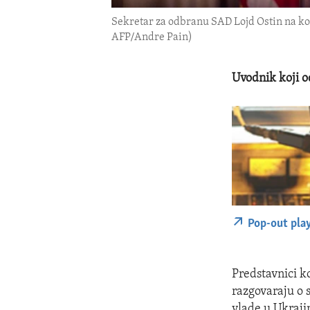
Sekretar za odbranu SAD Lojd Ostin na kon
AFP/Andre Pain)
Uvodnik koji 
Pop-out pla
Predstavnici k
razgovaraju o 
vlade u Ukraji