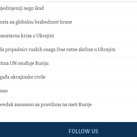
ujedinjeniji nego ikad
 rata na globalnu bezbednost hrane
manitarna kriza u Ukrajini
a pripadnici ruskih snaga čine ratne zločine u Ukrajini
tina UN osuđuje Rusiju
gađa ukrajinske civile
unao
edak zasnovan na pravilima na meti Rusije
FOLLOW US