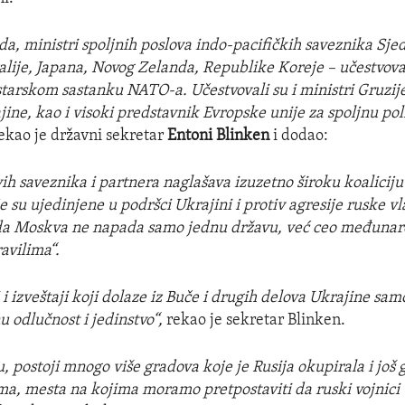
da, ministri spoljnih poslova indo-pacifičkih saveznika Sje
alije, Japana, Novog Zelanda, Republike Koreje – učestvova
tarskom sastanku NATO-a. Učestvovali su i ministri Gruzije
ine, kao i visoki predstavnik Evropske unije za spoljnu poli
ekao je državni sekretar
Entoni Blinken
i dodao:
vih saveznika i partnera naglašava izuzetno široku koaliciju
e su ujedinjene u podršci Ukrajini i protiv agresije ruske v
 da Moskva ne napada samo jednu državu, već ceo međuna
avilima“.
 i izveštaji koji dolaze iz Buče i drugih delova Ukrajine samo
 odlučnost i jedinstvo“,
rekao je sekretar Blinken.
, postoji mnogo više gradova koje je Rusija okupirala i još
ma, mesta na kojima moramo pretpostaviti da ruski vojnici 