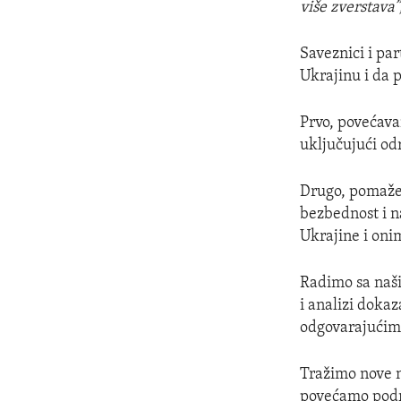
više zverstava”
Saveznici i pa
Ukrajinu i da 
Prvo, povećav
uključujući o
Drugo, pomaže
bezbednost i 
Ukrajine i oni
Radimo sa naš
i analizi doka
odgovarajućim
Tražimo nove 
povećamo podr