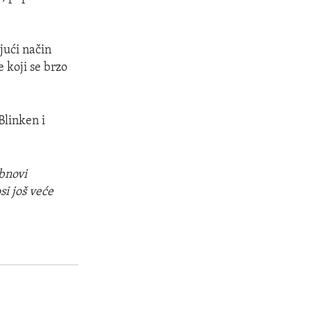
ući način
 koji se brzo
Blinken i
obnovi
 još veće