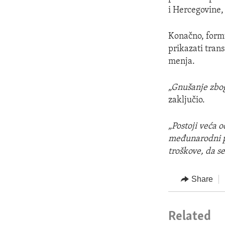
i Hercegovine, 
Konačno, formu
prikazati tran
menja.
„Gnušanje zbog
zaključio.
„Postoji veća 
međunarodni po
troškove, da se
Share
Related