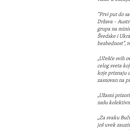
“Prvi put do sa
Država – Austr
grupa na minis
Švedske i Ukraj
bezbednost“,
r
„Učešće svih o
celog sveta koj
koje priznaju
zasnovan na pr
„Užasni prizori
našu kolektivnu
„Za svaku Buču
još uvek zauzi