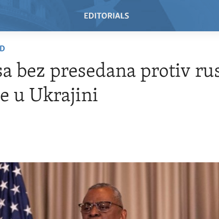
AD
sa bez presedana protiv ru
je u Ukrajini