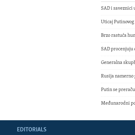
SAD i saveznici 
Uticaj Putinovog
Brzo rastuća hu
SAD procenjuju d
Generalna skupš
Rusija namerno 
Putin se prerač
Međunarodni por
EDITORIALS