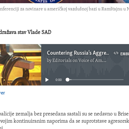
ferenciji za novinare u američkoj vazdušnoj bazi u Ramštajnu u Ne
odražava stav Vlade SAD
Countering Russia's Aggression in Ukraine
EMB
by
Editorials on Voice of America
No media source currently available
0:00
yer
EMBED
oalicije zemalja bez presedana sastali su se nedavno u Brise
svojim kontinuiranim naporima da se suprotstave agresors
ni.