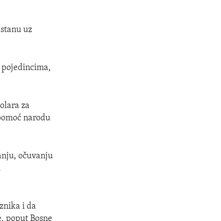
 stanu uz
m pojedincima,
olara za
pomoć narodu
anju, očuvanju
m
nika i da
e, poput Bosne