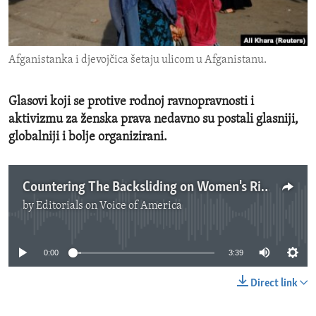
ENVIRONMENT AND HEALTH
IDEALS AND INSTITUTIONS
Afganistanka i djevojčica šetaju ulicom u Afganistanu.
Glasovi koji se protive rodnoj ravnopravnosti i
aktivizmu za ženska prava nedavno su postali glasniji,
globalniji i bolje organizirani.
Countering The Backsliding on Women's Rights
by
Editorials on Voice of America
No media source currently available
0:00
3:39
Direct link