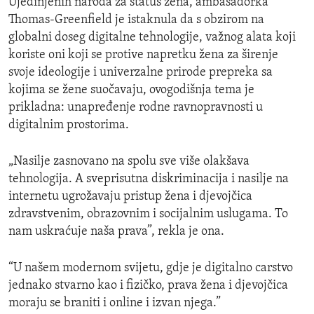
Ujedinjenih naroda za status žena, ambasadorka
Thomas-Greenfield je istaknula da s obzirom na
globalni doseg digitalne tehnologije, važnog alata koji
koriste oni koji se protive napretku žena za širenje
svoje ideologije i univerzalne prirode prepreka sa
kojima se žene suočavaju, ovogodišnja tema je
prikladna: unapređenje rodne ravnopravnosti u
digitalnim prostorima.
„Nasilje zasnovano na spolu sve više olakšava
tehnologija. A sveprisutna diskriminacija i nasilje na
internetu ugrožavaju pristup žena i djevojčica
zdravstvenim, obrazovnim i socijalnim uslugama. To
nam uskraćuje naša prava”, rekla je ona.
“U našem modernom svijetu, gdje je digitalno carstvo
jednako stvarno kao i fizičko, prava žena i djevojčica
moraju se braniti i online i izvan njega.”