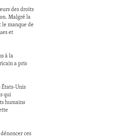
eurs des droits
on. Malgré la
et le manque de
ues et
s à la
icain a pris
s États-Unis
s qui
its humains
ette
e dénoncer ces