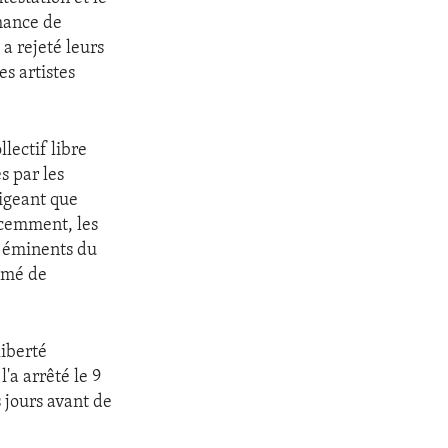
hance de
a rejeté leurs
es artistes
ectif libre
s par les
xigeant que
écemment, les
 éminents du
rimé de
liberté
'a arrêté le 9
 jours avant de