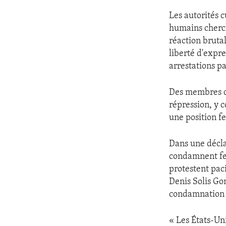
Les autorités c
humains cherch
réaction bruta
liberté d'expre
arrestations pa
Des membres de
répression, y 
une position f
Dans une déclar
condamnent fe
protestent pac
Denis Solis Go
condamnation in
« Les États-Un