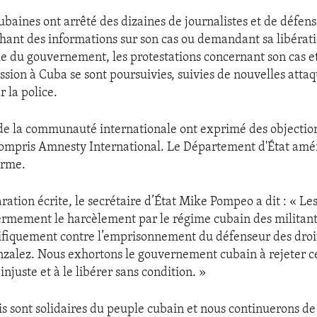
ubaines ont arrêté des dizaines de journalistes et de défens
ant des informations sur son cas ou demandant sa libérati
le du gouvernement, les protestations concernant son cas 
ssion à Cuba se sont poursuivies, suivies de nouvelles attaq
r la police.
 la communauté internationale ont exprimé des objection
compris Amnesty International. Le Département d'État amér
erme.
ation écrite, le secrétaire d’État Mike Pompeo a dit : « Le
rmement le harcèlement par le régime cubain des militant
ifiquement contre l’emprisonnement du défenseur des dro
nzalez. Nous exhortons le gouvernement cubain à rejeter c
juste et à le libérer sans condition. »
is sont solidaires du peuple cubain et nous continuerons d