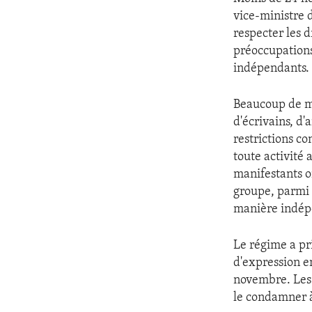
ENVIRONMENT AND HEALTH
vice-ministre 
IDEALS AND INSTITUTIONS
respecter les d
préoccupations 
indépendants.
Beaucoup de ma
d'écrivains, d'
restrictions c
toute activité
manifestants 
groupe, parmi 
manière indép
Le régime a pri
d'expression en
novembre. Les 
le condamner à