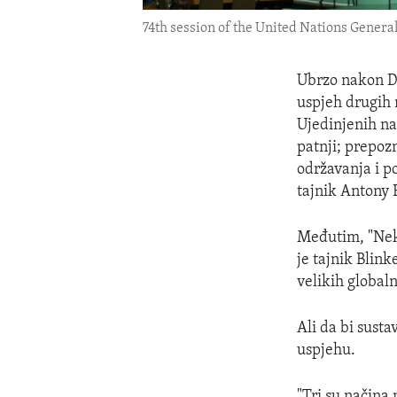
74th session of the United Nations General
Ubrzo nakon Dr
uspjeh drugih 
Ujedinjenih na
patnji; prepoz
održavanja i p
tajnik Antony 
Međutim, "Neki
je tajnik Blink
velikih globaln
Ali da bi susta
uspjehu.
"Tri su načina 