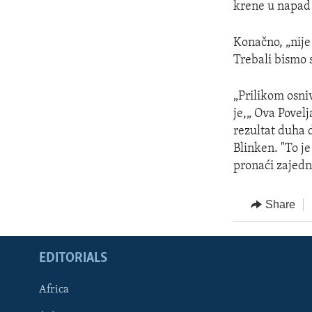
krene u napad 
Konačno, „nije
Trebali bismo s
„Prilikom osni
je,„ Ova Povelja
rezultat duha 
Blinken. "To je
pronaći zajedn
Share
EDITORIALS
Africa