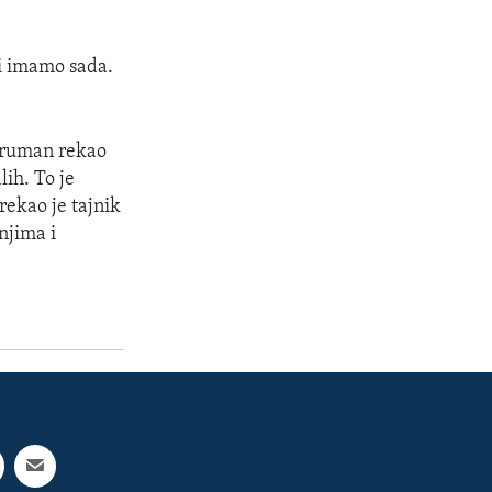
ji imamo sada.
 Truman rekao
lih. To je
rekao je tajnik
 njima i