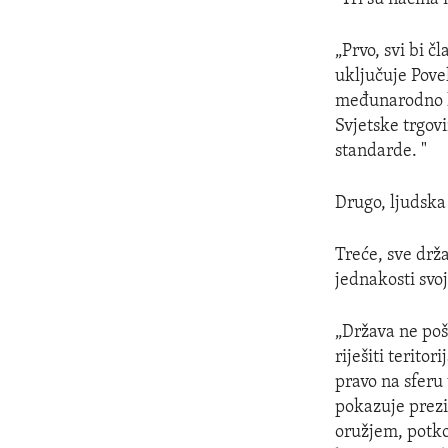
„Prvo, svi bi č
uključuje Pove
međunarodno h
Svjetske trgov
standarde. "
Drugo, ljudska
Treće, sve drž
jednakosti svoj
„Država ne poš
riješiti terito
pravo na sferu 
pokazuje prezi
oružjem, potko