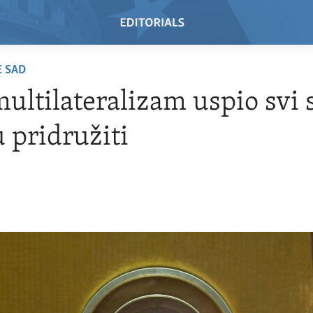
E SAD
multilateralizam uspio svi 
u pridružiti