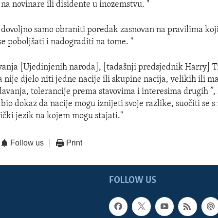
na novinare ili disidente u inozemstvu. "
 dovoljno samo obraniti poredak zasnovan na pravilima ko
e poboljšati i nadograditi na tome. "
vanja [Ujedinjenih naroda], [tadašnji predsjednik Harry]
 nije djelo niti jedne nacije ili skupine nacija, velikih ili ma
davanja, tolerancije prema stavovima i interesima drugih ”, 
 bio dokaz da nacije mogu iznijeti svoje razlike, suočiti se s
ički jezik na kojem mogu stajati."
Follow us
Print
FOLLOW US