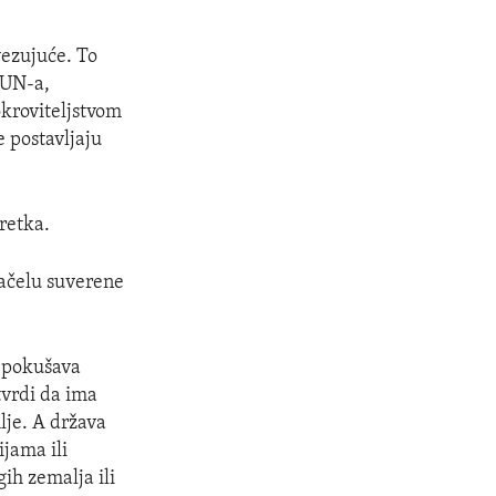
vezujuće. To
 UN-a,
kroviteljstvom
 postavljaju
retka.
načelu suverene
i pokušava
 tvrdi da ima
mlje. A država
jama ili
ih zemalja ili