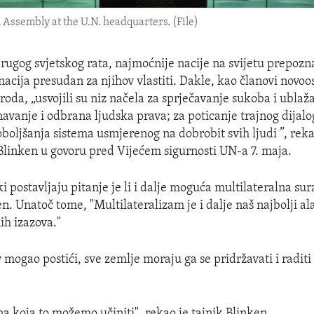
 Assembly at the U.N. headquarters. (File)
ugog svjetskog rata, najmoćnije nacije na svijetu prepozna
nacija presudan za njihov vlastiti. Dakle, kao članovi novo
roda, „usvojili su niz načela za sprječavanje sukoba i ublaž
navanje i odbrana ljudska prava; za poticanje trajnog dijalo
oboljšanja sistema usmjerenog na dobrobit svih ljudi ”, reka
Blinken u govoru pred Vijećem sigurnosti UN-a 7. maja.
 postavljaju pitanje je li i dalje moguća multilateralna sur
en. Unatoč tome, "Multilateralizam je i dalje naš najbolji al
ih izazova."
v mogao postići, sve zemlje moraju ga se pridržavati i radit
na koja to možemo učiniti", rekao je tajnik Blinken.