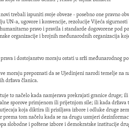
lanovi trebali ispuniti svoje obveze - posebno one pravno ob
lju UN-a, ugovore i konvencije, rezolucije Vijeća sigurnosti
umanitarno pravo i pravila i standarde dogovorene pod po
inske organizacije i brojnih međunarodnih organizacija koje
 prava i dostojanstvo moraju ostati u srži međunarodnog po
ave moraju prepoznati da se Ujedinjeni narodi temelje na 
ih država članica.
tuje to načelo kada namjerava prekrajati granice druge; il
rijalne sporove primjenom ili prijetnjom sile; ili kada država
utjecaja koja diktira ili prisiljava izbore i odluke druge ze
r prema tom načelu kada se na drugu usmjeri dezinformaci
pa slobodne i poštene izbore i demokratske institucije drug