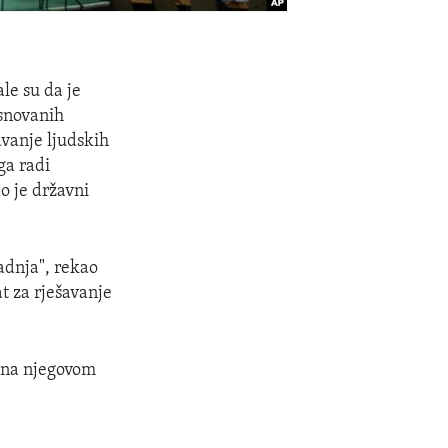
le su da je
osnovanih
avanje ljudskih
ga radi
o je državni
adnja", rekao
at za rješavanje
i na njegovom