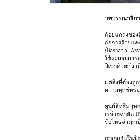
บทบรรณาธิการ
ถ้อยแถลงของอิ
ก่อการร้ายแ
(Bashar al-Ass
ใช้ระบอบการ
ปีเข้าด้วยกัน เ
แต่สิ่งที่ต้อง
ความทุกข์ทร
ศูนย์สิทธิมนุษ
เรห์ เฮดายัต (
รับโทษจำคุกเป
เธอถูกจับในข