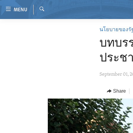
Accessibility
MENU
links
Search
Skip
HOME
นโยบายของรั
to
VIDEO
main
บทบรร
content
RADIO
Skip
ประช
REGIONS
to
main
TOPICS
AFRICA
September 01, 
Navigation
ARCHIVE
AMERICAS
HUMAN RIGHTS
Skip
to
ABOUT US
Share
ASIA
SECURITY AND DEFENSE
Search
EUROPE
AID AND DEVELOPMENT
MIDDLE EAST
DEMOCRACY AND GOVERNANCE
ECONOMY AND TRADE