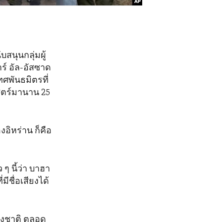
สนุนกลุ่มผู้
 อัล-อัสซาด
ทศพันธมิตรที่
ตร์มานาน 25
งอิหร่าน ก็คือ
 ๆ นี้ว่า บาฮา
ีชื่อเสียงได้
องชาติ ตลอด