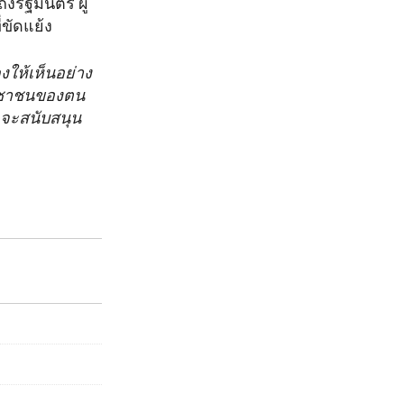
งรัฐมนตรี ผู้
ขัดแย้ง
ให้เห็นอย่าง
ระชาชนของตน
ฯ…จะสนับสนุน