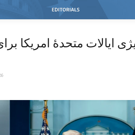
ژی ایالات متحدۀ امریکا بر
26