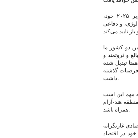
دونالد ترمپ، رییس جمهور ایالات متحدۀ امریکا، در طول سفرهای اکتوبر ۲۰۲۵ خود،
الوژی، و دفاعی
سال ۱۹۷۹، روابط تجارتی بین دو کشور ما
لغ و ثروتمند و
همتا تبدیل شده
 فرضیات گذشته
داشت.
ه مهم این است
منطقه هند-آرام
همراه باشد.
صادی غارتگرانه
خود در اقتصاد