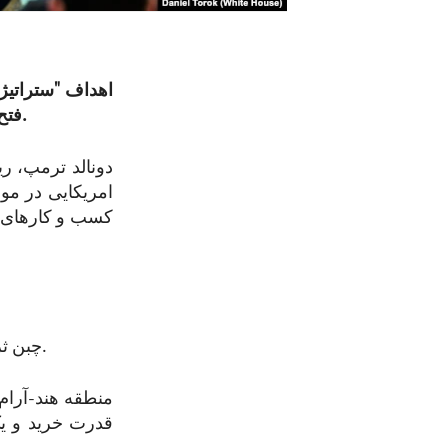
اهداف "ستراتیژی
فتح آینده اقتصادی و جلوگیری از رویارویی نظامی با رهبریت از موضع قدرت است.
دونالد ترمپ، ری
امریکایی در مور
کسب و کارهای ام
چبن ثروتمند و قدرتمند شد و از ثروت و قدرت خود به نفع قابل توجه خود استفاده کرد.
منطقه هند-آرام 
قدرت خرید و ی