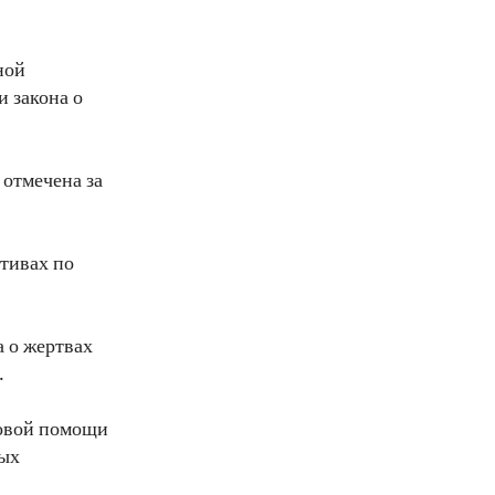
ной
 закона о
отмечена за
тивах по
 о жертвах
.
вовой помощи
мых