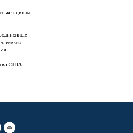
лась женщинам
Соединенные
 маленьких
ем».
ства США