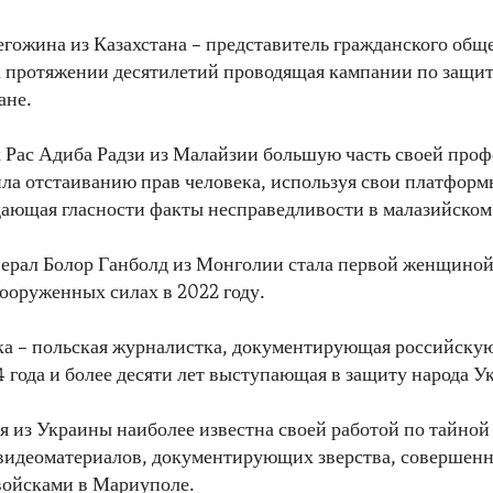
гожина из Казахстана – представитель гражданского обще
а протяжении десятилетий проводящая кампании по защит
ане.
 Рас Адиба Радзи из Малайзии большую часть своей про
ла отстаиванию прав человека, используя свои платформы
ющая гласности факты несправедливости в малазийском
ерал Болор Ганболд из Монголии стала первой женщиной
ооруженных силах в 2022 году.
ка – польская журналистка, документирующая российскую
4 года и более десяти лет выступающая в защиту народа У
 из Украины наиболее известна своей работой по тайной
 видеоматериалов, документирующих зверства, совершен
войсками в Мариуполе.