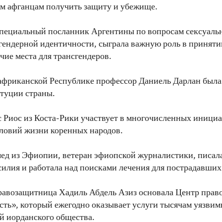
м афганцам получить защиту и убежище.
специальный посланник Аргентины по вопросам сексуаль
гендерной идентичности, сыграла важную роль в принятии
чие места для трансгендеров.
фриканской Республике профессор Даниель Дарлан была 
туции страны.
 Риос из Коста-Рики участвует в многочисленных инициа
ловий жизни коренных народов.
д из Эфиопии, ветеран эфиопской журналистики, писала
силия и работала над поисками лечения для пострадавших
равозащитница Хадиль Абдель Азиз основала Центр пра
ть», который ежегодно оказывает услуги тысячам уязви
й иорданского общества.