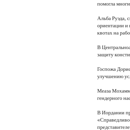
помогла многи
Альба Руэда, 
ориентации и 
квотах на рабо
В Центральноа
защиту консти
Госпожа Дорис
улучшению ус
Меаза Мохамме
гендерного на
В Иордании п
«Справедливос
представителе