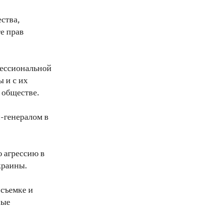
ства,
е прав
фессиональной
 и с их
 обществе.
-генералом в
 агрессию в
краины.
 съемке и
ные