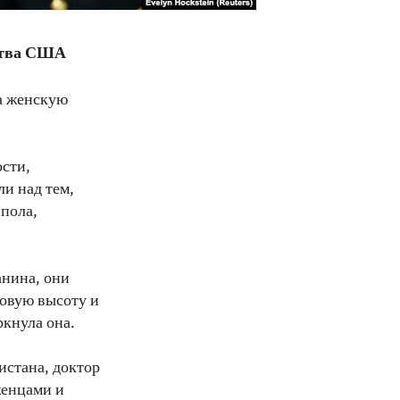
ства США
а женскую
ости,
и над тем,
 пола,
анина, они
новую высоту и
кнула она.
истана, доктор
женцами и