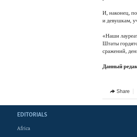
И, наконец, п
и девушкам, у
«Наши лауреат
Штаты гордятся
сражений, ден
Данный редак
Share
EDITORIALS
Africa