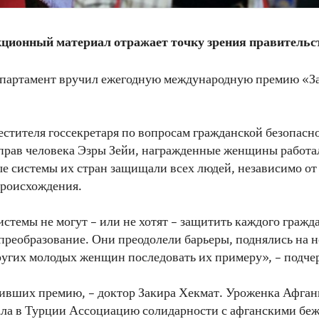
ционный материал отражает точку зрения правитель
епартамент вручил ежегодную международную премию «З
естителя госсекретаря по вопросам гражданской безопасн
прав человека Эзры Зейи, награжденные женщины работал
е системы их стран защищали всех людей, независимо от
происхождения.
системы не могут – или не хотят – защитить каждого гражд
 преобразование. Они преодолели барьеры, поднялись на 
угих молодых женщин последовать их примеру», – подчер
ивших премию, – доктор Закира Хекмат. Уроженка Афган
ла в Турции Ассоциацию солидарности с афганскими бе