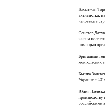
Бахытжан Торе
активистка, н
человека в стр
Сенатор Датук
жизни посвяти
помощью преда
Бригадный ген
монгольских в
Бьянка Залевс
Украине с 201
Юлия Паевская
производству
российскими 