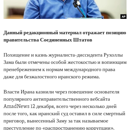
ENVIRONMENT AND HEALTH
IDEALS AND INSTITUTIONS
Данный редакционный материал отражает позицию
правительства Соединенных Штатов
Похищение и казнь журналиста-диссидента Рухоллы
Зама были отмечены особой жестокостью и вопиющим
пренебрежением к нормам международного права
даже для безжалостного иранского режима.
Власти Ирана казнили через повешение основателя
популярного антиправительственного вебсайта
AmadNews 12 декабря, всего через несколько дней
после того, как иранский суд оставил в силе смертный
приговор, вынесенный Заму за так называемое
преступление по «распространению коррупции».