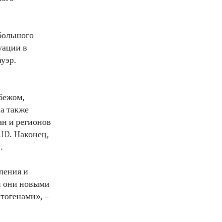
 большого
уации в
ауэр.
бежом,
а также
ан и регионов
ID. Наконец,
.
ления и
и они новыми
тогенами», –