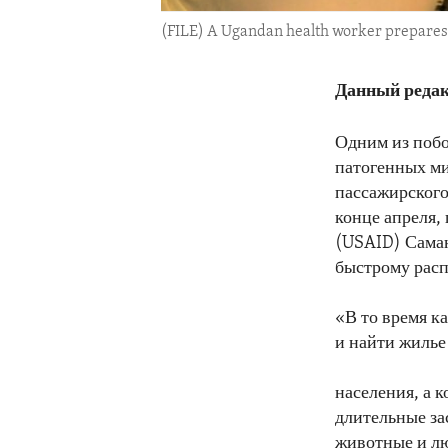
(FILE) A Ugandan health worker prepares 
Данный редак
Одним из побо
патогенных ми
пассажирского
конце апреля,
(USAID) Саман
быстрому расп
«В то время к
и найти жилье
населения, а 
длительные за
животные и лю