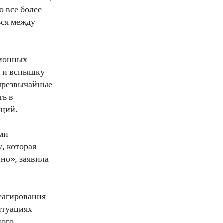
о все более
ься между
ционных
х и вспышку
а чрезвычайные
ть в
аций.
ми
, которая
но», заявила
еагирования
итуациях
ного