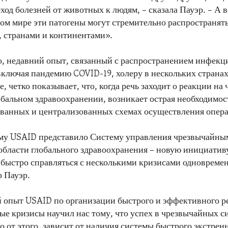
ход болезней от животных к людям, – сказала Пауэр. – А в
ом мире эти патогены могут стремительно распространят
 странами и континентами».
, недавний опыт, связанный с распространением инфек
включая пандемию COVID-19, холеру в нескольких страна
, четко показывает, что, когда речь заходит о реакции н
обальном здравоохранении, возникает острая необходимос
ванных и централизованных схемах осуществления опер
му USAID представило Систему управления чрезвычайны
области глобального здравоохранения – новую инициативу
быстро справляться с несколькими кризисами одновремен
 Пауэр.
 опыт USAID по организации быстрого и эффективного р
ые кризисы научил нас тому, что успех в чрезвычайных с
о от этого, зависит от наличия системы быстрого экстрен