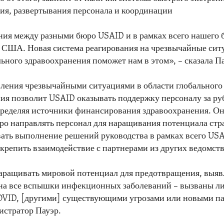
я, развертывания персонала и координации
ния между разными бюро USAID и в рамках всего нашего
 США. Новая система реагирования на чрезвычайные сит
льного здравоохранения поможет нам в этом», – сказала П
ления чрезвычайными ситуациями в области глобального
ия позволит USAID оказывать поддержку персоналу за ру
ределяя источники финансирования здравоохранения. Он
ро направлять персонал для наращивания потенциала стр
ать выполнение решений руководства в рамках всего USA
укрепить взаимодействие с партнерами из других ведомств
аращивать мировой потенциал для предотвращения, выяв
 на все вспышки инфекционных заболеваний – вызваны л
VID, [другими] существующими угрозами или новыми па
истратор Пауэр.