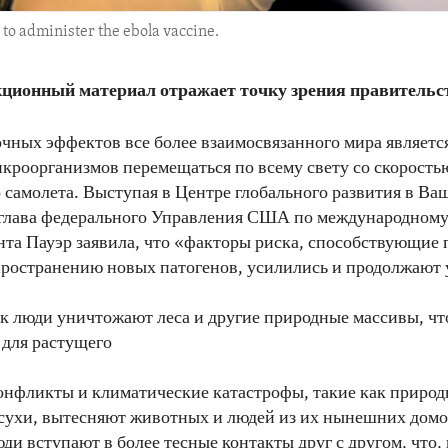
to administer the ebola vaccine.
ционный материал отражает точку зрения правитель
чных эффектов все более взаимосвязанного мира являетс
кроорганизмов перемещаться по всему свету со скорость
 самолета. Выступая в Центре глобального развития в Ва
 глава федерального Управления США по международном
та Пауэр заявила, что «факторы риска, способствующие
ространению новых патогенов, усилились и продолжают 
ак люди уничтожают леса и другие природные массивы, ч
 для растущего
конфликты и климатические катастрофы, такие как приро
сухи, вытесняют животных и людей из их нынешних домо
ди вступают в более тесные контакты друг с другом, что, 