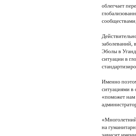
облегчает пере
глобализованн
сообществами,
Действительно
заболеваний, 
Эболы в Уганде
ситуации в гл
стандартизиро
Именно поэто
ситуациями в 
«поможет нам 
администратор
«Многолетний
на гуманитарн
зависит именн