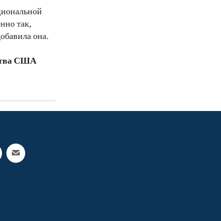
циональной
нно так,
обавила она.
ства США