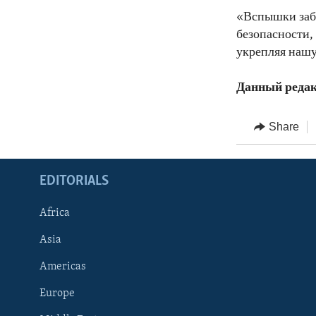
«Вспышки заб
безопасности,
укрепляя нашу
Данный редак
Share
EDITORIALS
Africa
Asia
Americas
Europe
FOLLOW US