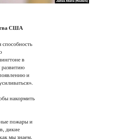
ства США
я способность
ю
шингтоне в
у развитию
 появлению и
усиливаться».
тобы накормить
дные пожары и
в, дикие
как мы знаем,