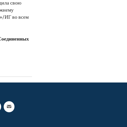
дила свою
ежнему
»/ИГ во всем
Соединенных