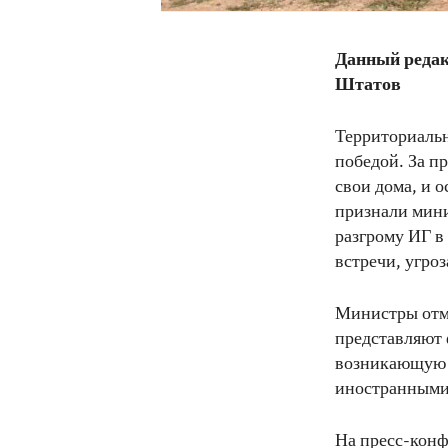
Данный редак
Штатов
Территориальн
победой. За п
свои дома, и 
признали мин
разгрому ИГ в
встречи, угроз
Министры отме
представляют 
возникающую 
иностранными 
На пресс-кон