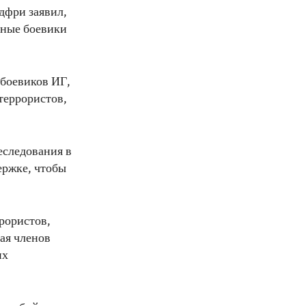
дфри заявил,
нные боевики
 боевиков ИГ,
террористов,
еследования в
ержке, чтобы
рористов,
ая членов
их