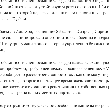
обязанности спецпосланника Годфри напомнил о недавн
ол. «Они отражают устойчивую угрозу со стороны ИГ и е
лиалов, которой подвергаются ни в чем не повинные гра
сказал Годфри.
облемы в Аль-Хол, возникшие 28 марта – 2 апреля, Сирий
кие силы инициировали операцию по ослаблению и подры
ИГ внутри гуманитарного лагеря и укреплению безопасно
иц.
обязанности спецпосланника Годфри назвал сложившую
ой проблемой, требующей международного решения». «
 сообщество рассмотреть вопрос о том, как они могут по
агентства, которые в настоящее время оказывают помощь
также рассмотреть вопрос о репатриации их собственных г
мя, лежащее на наших местных партнерах».
у сотрудничеству уделялось особое внимание на встреч