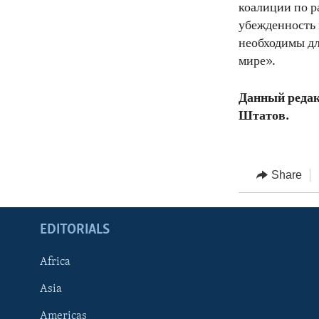
коалиции по р
убежденность 
необходимы дл
мире».
Данный редак
Штатов.
Share
EDITORIALS
Africa
Asia
Americas