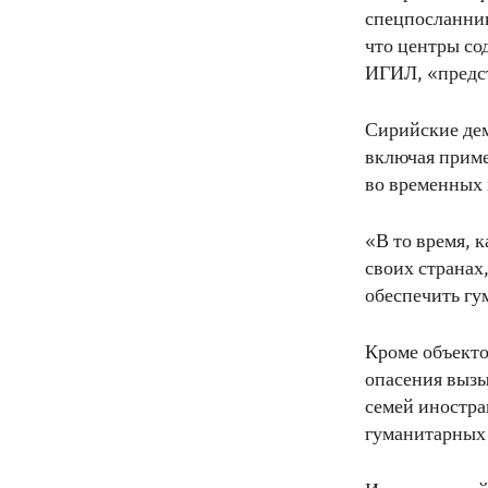
спецпосланник
что центры со
ИГИЛ, «предс
Сирийские дем
включая приме
во временных 
«В то время, 
своих странах
обеспечить гу
Кроме объекто
опасения вызы
семей иностра
гуманитарных 