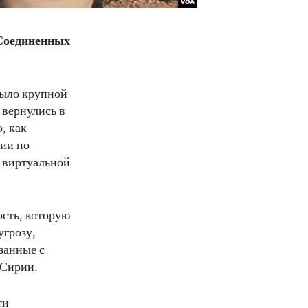
Соединенных
было крупной
 вернулись в
, как
ии по
й виртуальной
сть, которую
угрозу,
занные с
 Сирии.
ти