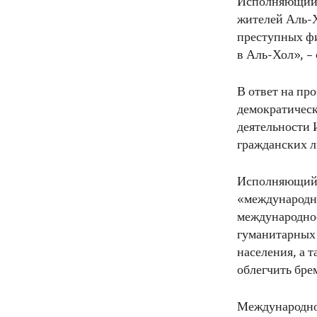
Исполняющий 
жителей Аль-Х
преступных фи
в Аль-Хол», – 
В ответ на пр
демократичес
деятельности 
гражданских л
Исполняющий 
«международн
международное
гуманитарных 
населения, а 
облегчить бре
Международном