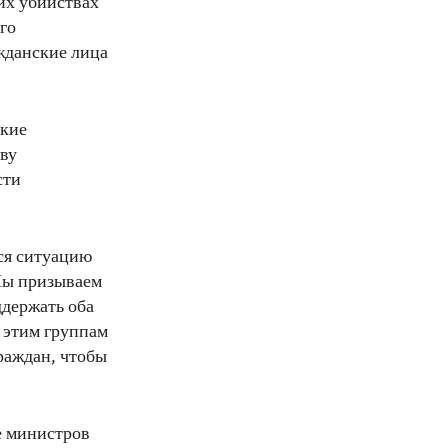
их убийствах
го
жданские лица
ские
ву
сти
ся ситуацию
Мы призываем
ддержать оба
 этим группам
раждан, чтобы
е министров