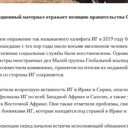
ционный материал отражает позицию правительства 
ое поражение так называемого халифата ИГ в 2019 году 
рошедшие с тех пор годы около восьми миллионов человек
основные социальные службы были восстановлены. Однако
истры иностранных дел Малой группы Глобальной коалиц
 совместном коммюнике, принятом по итогам их недавне
а со стороны ИГ сохраняется.
тили возросшую активность ИГ в Ираке и Сирии, опасно
филиалы ИГ по всей Западной Африке и Сахелю, а также 
в Восточной Африке. Они также отметили проблемы, свя
боевиками ИГ, которые находятся под стражей в Ираке и
ференции перед началом встречи исполняющий обязаннос