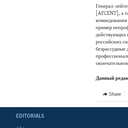
Генерал-лейт
[AFCENT], а 
командования 
пример непро
действующих в
российских си
безрассудные 
профессиональ
окончательном
Данный редак
Share
EDITORIALS