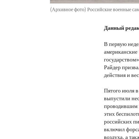
(Архивное фото) Российские военные сам
Данный редак
В первую неде
американские 
государством»
Райдер призва
действия и ве
Пятого июля в
выпустили нес
проводившим п
этих беспилот
российских пи
включил форса
воздуха, а та