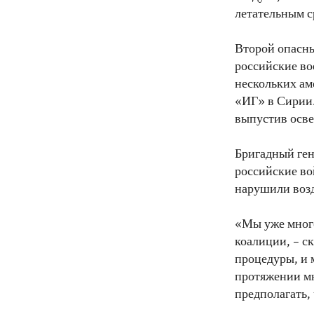
летательным с
Второй опасны
российские во
нескольких ам
«ИГ» в Сирии.
выпустив осве
Бригадный ген
российские во
нарушили воз
«Мы уже много
коалиции, – с
процедуры, и 
протяжении мн
предполагать, 