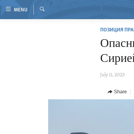
Accessibility
MENU
links
Search
Skip
HOME
ПОЗИЦИЯ ПРА
to
VIDEO
main
Опасны
content
RADIO
Skip
Сирие
REGIONS
to
main
TOPICS
AFRICA
July 11, 2023
Navigation
ARCHIVE
AMERICAS
HUMAN RIGHTS
Skip
to
ABOUT US
Share
ASIA
SECURITY AND DEFENSE
Search
EUROPE
AID AND DEVELOPMENT
MIDDLE EAST
DEMOCRACY AND GOVERNANCE
ECONOMY AND TRADE