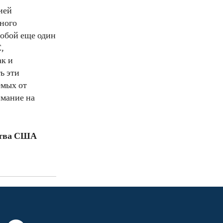
ией
ного
собой еще один
,
ак и
ь эти
емых от
имание на
ства США