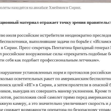
олеты находятся на авиабазе Хмеймим в Сирии.
ционный материал отражает точку зрения правитель
лю июля российские истребители неоднократно преследо
беспилотники, выполнявшие задачи по борьбе с «Исламс
 в Сирии. Пресс-секретарь Пентагона бригадный генерал
л российские вооруженные силы «прекратить подобные б
сти себя как подобает профессиональным летчикам».
 нарушение установленных норм и протоколов российски
колько осветительных ракет по американским беспилотн
оиск целей «ИГ» в Сирии, а затем пролетели в опасной 
ников, вынудив их совершить маневр уклонения. Кроме то
лотов, расположив свой самолет прямо перед американск
жную камеру, а это значительно увеличивает скорость и 
кже снижает возможности оператора по безопасному упра