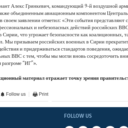
енант Алекс Гринкевич, командующий 9-й воздушной арм
также объединенным авиационным компонентом Централь
в своем заявлении отметил: «Эти события представляют 
фессиональных и небезопасных действий российских ВВС
 Сирии, что угрожает безопасности как коалиционных, т
л. Мы призываем российских военных в Сирии прекратит
действия и придерживаться стандартов поведения, ожида
ных ВВС с тем, чтобы мы могли вновь сосредоточить вн
 разгроме “ИГ”».
ционный материал отражает точку зрения правитель
Follow us
Print
FOLLOW US