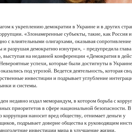
ом к укреплению демократии в Украине и в других стра
оррупции. «Злонамеренные субъекты, такие, как Россия и
дно с влиятельными олигархами, оказывая сопротивление
ы и разрушая демократию изнутри», – предупредила глав
, выступая на недавней конференции «Демократия в дейс
Невероятные успехи, которые были достигнуты в Украине
 оказались под угрозой. Ведется деятельность, которая сво
рственные инвестиции и подрывает углубление интеграц
ынки и системы.
ден недавно издал меморандум, в котором борьба с корру
вных приоритетов в сфере национальной безопасности. В
то коррупция наносит вред обществу, отнимает деньги у
щиков, подрывает доверие общества к руководящим инст
 многолетние инвестиции мира в улучшение жизни.