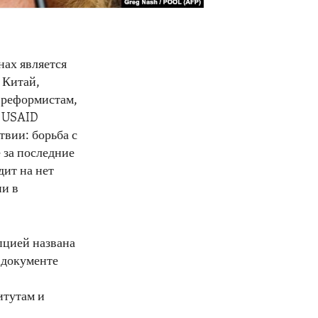
нах является
 Китай,
 реформистам,
а USAID
твии: борьба с
 за последние
дит на нет
ии в
пцией названа
 документе
итутам и