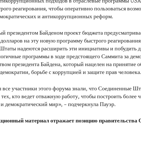
тикоррупционных подходов в отраслевые программы USAI
рого реагирования, чтобы оперативно пользоваться возм
емократических и антикоррупционных реформ.
ый президентом Байденом проект бюджета предусматрива
долларов на эту новую программу быстрого реагирования
Штаты надеются расширить эти инициативы и побудить д
логичные программы в ходе предстоящего Саммита за дем
твом президента Байдена, который нацелен на принятие о
емократии, борьбе с коррупцией и защите прав человека
ы все участники этого форума знали, что Соединенные Ш
тех, кто ведет отважную работу, чтобы построить более 
и демократический мир», – подчеркнула Пауэр.
ционный материал отражает позицию правительства 