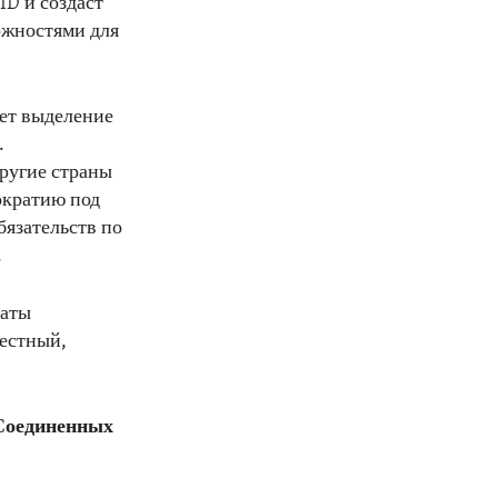
D и создаст
ожностями для
ет выделение
.
ругие страны
ократию под
бязательств по
.
таты
честный,
Соединенных