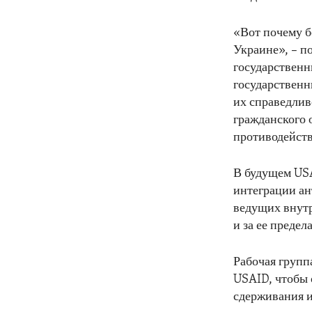
«Вот почему б
Украине», – п
государственн
государственн
их справедлив
гражданского 
противодейст
В будущем USA
интеграции ан
ведущих внутр
и за ее предел
Рабочая групп
USAID, чтобы 
сдерживания и