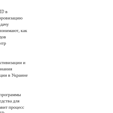
ID в
ифровизацию
едачу
понимают, как
дов
нтр
активизации и
знания
ции в Украине
 программы
едства для
авит процесс