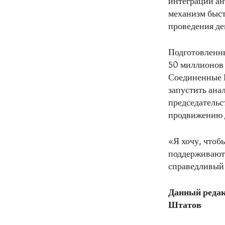
интеграции ан
механизм быст
проведения д
Подготовленн
50 миллионов 
Соединенные 
запустить ана
председательс
продвижению д
«Я хочу, чтоб
поддерживают 
справедливый 
Данный редак
Штатов