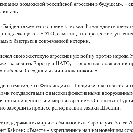
живания возможной российской агрессии в будущем», – ск
Блинкен.
 Байден также тепло приветствовал Финляндию в качеств
принадлежащего к НАТО, отметив, что процесс вступлен
самых быстрых в современной истории.
начал свою жестокую агрессивную войну против народа 
ожет разделить Европу и НАТО, – говорится в заявлении п
 ошибался. Сегодня мы едины как никогда».
йден отметил, что Финляндия и Швеция «являются сильн
кими государствами с высокоэффективными вооруженным
ляют наши ценности и мировоззрение». Он призвал Турц
но завершить процесс ратификации заявки Швеции.
 поддерживать мир и стабильность в Европе уже более 70
дент Байден: «Вместе – укрепленные нашим новейшим со