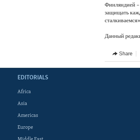
Финляндией – 
защищать кажд
сталкиваемся»
Данный редак
Share
EDITORIALS
Africa
Asia
Americas
Europe
FOLLOW US
Middle East