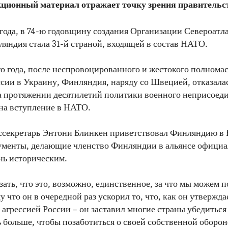
ционный материал отражает точку зрения правитель
 года, в 74-ю годовщину создания Организации Североатл
ляндия стала 31-й страной, входящей в состав НАТО.
о года, после неспровоцированного и жестокого полнома
сии в Украину, Финляндия, наряду со Швецией, отказалас
 протяжении десятилетий политики военного неприсоед
 на вступление в НАТО.
оссекретарь Энтони Блинкен приветствовал Финляндию в
ументы, делающие членство Финляндии в альянсе офици
ень историческим.
зать, что это, возможно, единственное, за что мы можем 
 что он в очередной раз ускорил то, что, как он утвержда
 агрессией России – он заставил многие страны убедиться 
 больше, чтобы позаботиться о своей собственной оборон