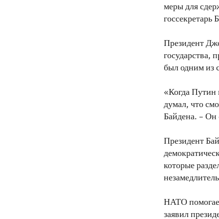
меры для сдер
госсекретарь 
Президент Джо
государства, 
был одним из 
«Когда Путин 
думал, что см
Байдена. – Он
Президент Ба
демократичес
которые разде
незамедлитель
НАТО помогает
заявил прези