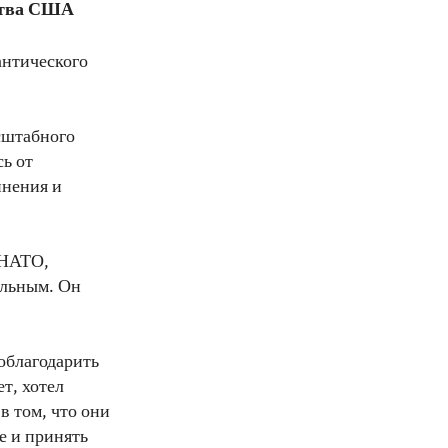
ства США
антического
сштабного
ь от
инения и
 НАТО,
альным. Он
поблагодарить
ет, хотел
в том, что они
е и принять