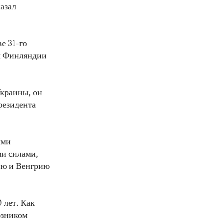
азал
е 31-го
ия Финляндии
Украины, он
резидента
ыми
и силами,
ию и Венгрию
 лет. Как
юзником