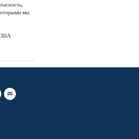
пасность,
 которыми мы
а США