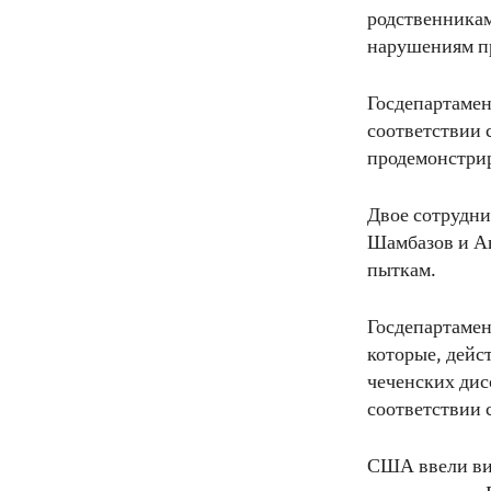
родственникам
нарушениям п
Госдепартамен
соответствии 
продемонстрир
Двое сотрудни
Шамбазов и Ан
пыткам.
Госдепартамен
которые, дейс
чеченских дис
соответствии 
США ввели виз