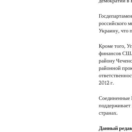
демократии в 
Госдепартамен
российского м
Украину, что 
Кроме того, У
финансов США
району Чеченс
районной прок
ответственнос
2012 г.
Соединенные Ш
поддерживает 
странах.
Данный редак