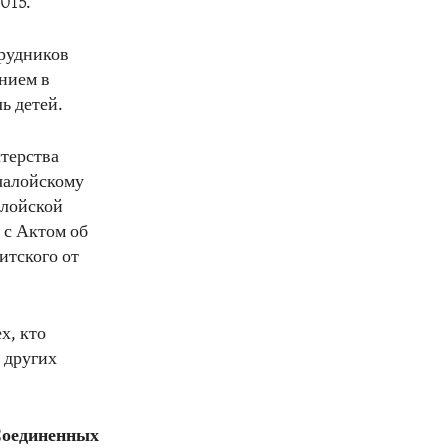
015.
трудников
нием в
ь детей.
терства
чалойскому
алойской
 с Актом об
итского от
х, кто
 других
Соединенных