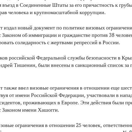
 въезд в Соединенные Штаты за его причастность к груб
рав человека и крупномасштабной коррупции.
т издал новый документ по политике визовых ограничени
с Законом об иммиграции и гражданстве против 38 челове
овать солидарность с жертвами репрессий в России.
ков российской Федеральной службы безопасности в Кры
дрей Тишенин, были внесены в санкционный список за п
т также ввел визовые ограничения в отношении еще шест
твуя от имени Российской Федерации, участвовали в напа
сидентов, проживающих в Европе. Эти действия были пр
с Законом имени Хашогги.
овые ограничения в отношении 25 человек, ответственн