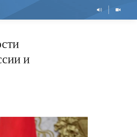
ости
ссии и