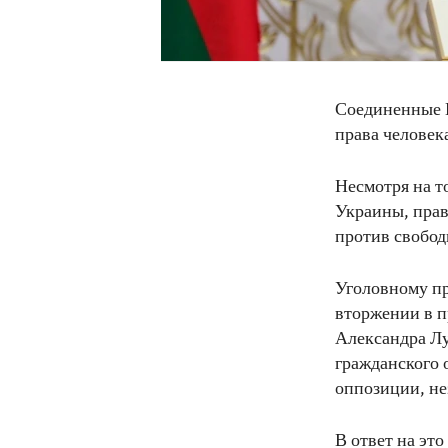
Соединенные Ш
права человек
Несмотря на т
Украины, прав
против свобод
Уголовному пр
вторжении в 
Александра Лу
гражданского 
оппозиции, н
В ответ на эт