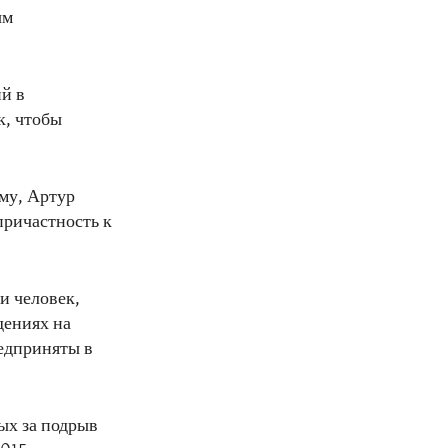
ым
й в
к, чтобы
му, Артур
ричастность к
и человек,
дениях на
едприняты в
ых за подрыв