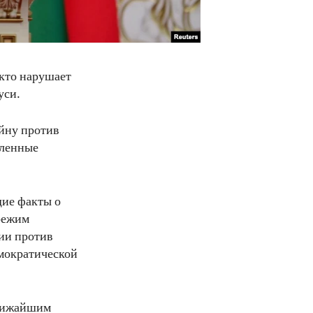
кто нарушает
уси.
ойну против
вленные
щие факты о
режим
ии против
емократической
ближайшим