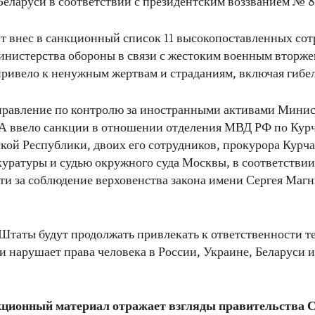
Беларуси в соответствии с президентским воззванием № 8
т внес в санкционный список 11 высокопоставленных со
инистерства обороны в связи с жестоким военным вторже
привело к ненужным жертвам и страданиям, включая гибел
правление по контролю за иностранными активами Минис
 ввело санкции в отношении отделения МВД РФ по Кур
кой Республики, двоих его сотрудников, прокурора Курч
уратуры и судью окружного суда Москвы, в соответствии
ти за соблюдение верховенства закона имени Сергея Магн
таты будут продолжать привлекать к ответственности те
и нарушает права человека в России, Украине, Беларуси и
ционный материал отражает взгляды правительства 