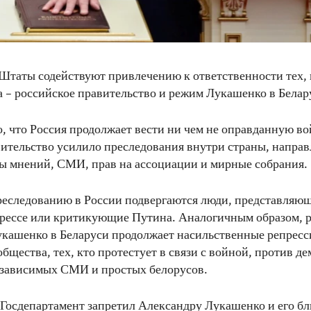
таты содействуют привлечению к ответственности тех, 
а – российское правительство и режим Лукашенко в Белар
о, что Россия продолжает вести ни чем не оправданную в
ительство усилило преследования внутри страны, напра
ы мнений, СМИ, прав на ассоциации и мирные собрания.
еследованию в России подвергаются люди, представляю
прессе или критикующие Путина. Аналогичным образом, 
кашенко в Беларуси продолжает насильственные репресс
общества, тех, кто протестует в связи с войной, против д
езависимых СМИ и простых белорусов.
о Госдепартамент запретил Александру Лукашенко и его 