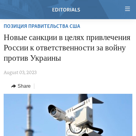
Accessibility
links
Skip
ПОЗИЦИЯ ПРАВИТЕЛЬСТВА США
to
HOME
Новые санкции в целях привлечения
main
VIDEO
content
России к ответственности за войну
RADIO
Skip
против Украины
to
REGIONS
main
August 03, 2023
TOPICS
AFRICA
Navigation
Skip
Share
ARCHIVE
AMERICAS
HUMAN RIGHTS
to
ABOUT US
ASIA
SECURITY AND DEFENSE
Search
EUROPE
AID AND DEVELOPMENT
FOLLOW US
MIDDLE EAST
DEMOCRACY AND GOVERNANCE
ECONOMY AND TRADE