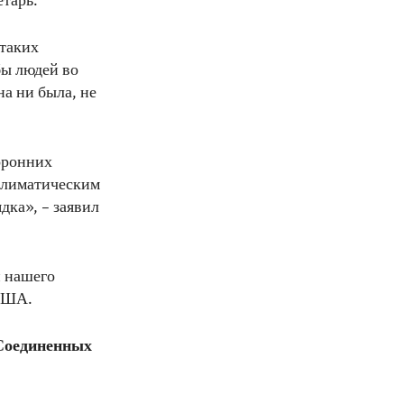
етарь.
таких
бы людей во
на ни была, не
оронних
 климатическим
ка», – заявил
и нашего
 США.
Соединенных