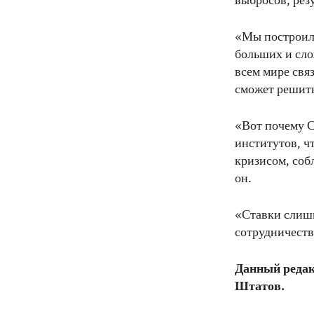
выбросов, рез
«Мы построил
больших и сло
всем мире свя
сможет решить
«Вот почему С
институтов, ч
кризисом, соб
он.
«Ставки слишк
сотрудничеств
Данный редак
Штатов.