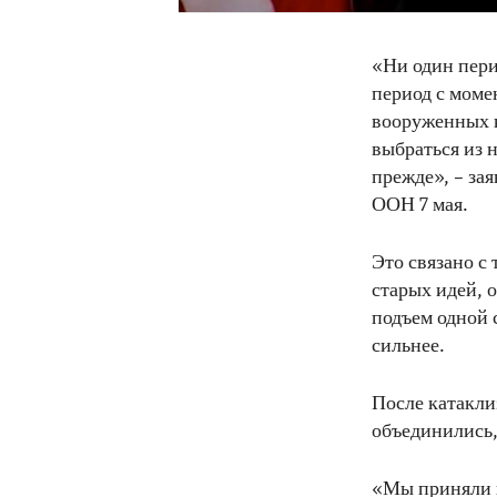
«Ни один пери
период с моме
вооруженных 
выбраться из 
прежде», – за
ООН 7 мая.
Это связано с
старых идей, 
подъем одной с
сильнее.
После катакл
объединились,
«Мы приняли 