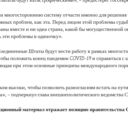
ультаты будут катастрофическими», – предостерег госсекр
и многостороннюю систему отчасти именно для решения 
жных проблем, как эта. Перед лицом этой проблемы судь
заны вместе и ни одна страна, какой бы могущественной о
 эти проблемы в одиночку».
оединенные Штаты будут вести работу в рамках многост
тобы положить конец пандемии COVID-19 и справиться с
людая при этом основные принципы международного поряд
ом высоки, чтобы позволить разногласиям встать на пут
а», – подчеркнул глава внешнеполитического ведомства
ционный материал отражает позицию правительства 