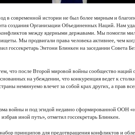
од в современной истории не был более мирным и благо
нта создания Организации Объединенных Наций. Нам уда
конфликтов между ядерными державами. Мы помогли ми
нищеты. Мы продвигали права человека активнее, чем ког
явил госсекретарь Энтони Блинкен на заседании Совета Б
 тем, что после Второй мировой войны сообщество наций о
основанных на убеждении, что конкуренция ведет к столк
траны неминуемо влечет за собой крах других, а прав всег
изма войны и под эгидой недавно сформированной ООН «
 избрав иной путь», отметил госсекретарь Блинкен.
набор принципов для предотвращения конфликтов и обле