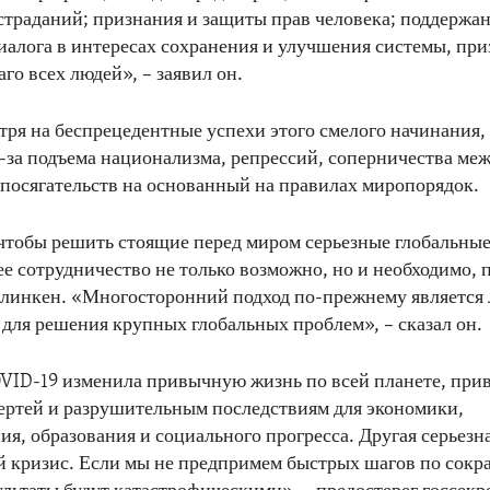
страданий; признания и защиты прав человека; поддержа
иалога в интересах сохранения и улучшения системы, пр
аго всех людей», – заявил он.
тря на беспрецедентные успехи этого смелого начинания, 
з-за подъема национализма, репрессий, соперничества ме
посягательств на основанный на правилах миропорядок.
 чтобы решить стоящие перед миром серьезные глобальны
е сотрудничество не только возможно, но и необходимо, 
Блинкен. «Многосторонний подход по-прежнему является
для решения крупных глобальных проблем», – сказал он.
ID-19 изменила привычную жизнь по всей планете, прив
ртей и разрушительным последствиям для экономики,
ия, образования и социального прогресса. Другая серьезна
й кризис. Если мы не предпримем быстрых шагов по сок