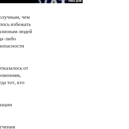
получным, чем
лось избежать
ллионам людей
да-либо
езопасности
тказалось от
новениям,
да тот, кто
нации
гчения