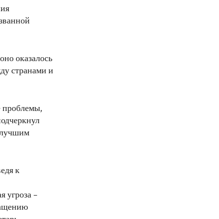
ния
изванной
оно оказалось
жду странами и
е проблемы,
подчеркнул
 лучшим
едя к
я угроза –
ращению