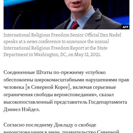
ENVIRONMENT AND HEALTH
IDEALS AND INSTITUTIONS
International Religious Freedom Senior Official Dan Nadel
speaks at a news conference to announce the annual
International Religious Freedom Report at the State
Department in Washington, DC, on May 12, 2021.
Соединенные Штаты по-прежнему «глубоко
обеспокоены широкомасштабными нарушениями прав
человека [в Северной Корее], включая серьезные
ограничения свободы вероисповедания», сказал
высокопоставленный представитель Госдепартамента
Дэниел Нэйдел.
Согласно последнему Докладу о свободе
вероисповедания в мире, правительство Северной