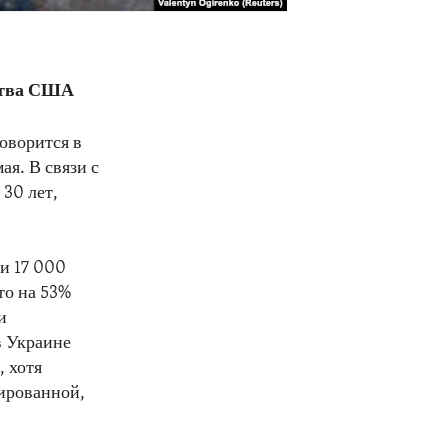
ства США
оворится в
я. В связи с
 30 лет,
.
и 17 000
то на 53%
и
 Украине
 хотя
цированной,