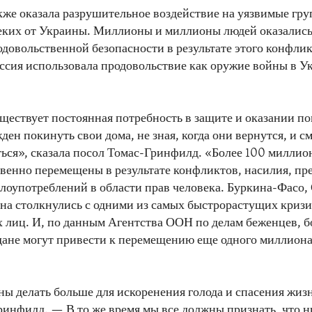
кже оказала разрушительное воздействие на уязвимые гр
леких от Украины. Миллионы и миллионы людей оказались
одовольственной безопасности в результате этого конфли
ссия использовала продовольствие как оружие войны в У
уществует постоянная потребность в защите и оказании п
ен покинуть свои дома, не зная, когда они вернутся, и с
ься», сказала посол Томас-Гринфилд. «Более 100 миллио
венно перемещены в результате конфликтов, насилия, пр
лоупотреблений в области прав человека. Буркина-Фасо,
на столкнулись с одними из самых быстрорастущих криз
лиц. И, по данным Агентства ООН по делам беженцев, б
дане могут привести к перемещению еще одного миллион
ы делать больше для искоренения голода и спасения жиз
ринфилд. — В то же время мы все должны признать, что н