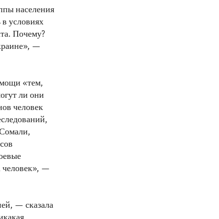
уппы населения
 в условиях
кта. Почему?
краине», —
омощи «тем,
могут ли они
нов человек
еследований,
 Сомали,
исов
оевые
а человек», —
ней, — сказала
икакая