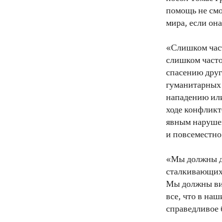
помощь не смо
мира, если он
«Слишком час
слишком часто
спасению друг
гуманитарных 
нападению ил
ходе конфликт
явным наруше
и повсеместно
«Мы должны де
сталкивающих
Мы должны вид
все, что в наш
справедливое 