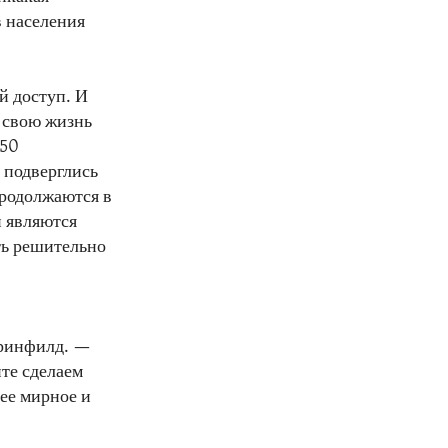
в населения
 доступ. И
 свою жизнь
250
 подверглись
родолжаются в
й являются
ть решительно
Гринфилд. —
те сделаем
лее мирное и