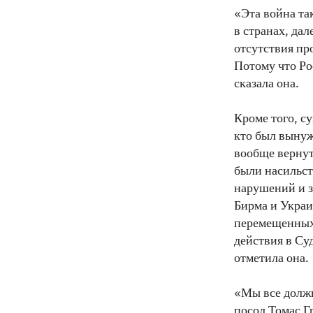
«Эта война та
в странах, да
отсутствия пр
Потому что Ро
сказала она.
Кроме того, с
кто был вынужд
вообще вернут
были насильст
нарушений и з
Бирма и Украи
перемещенных 
действия в Су
отметила она.
«Мы все должн
посол Томас Г