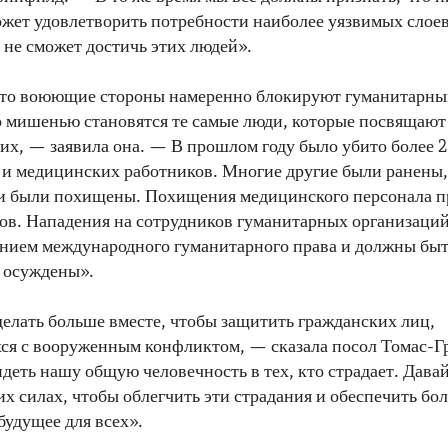
жет удовлетворить потребности наиболее уязвимых слое
а не сможет достичь этих людей».
то воюющие стороны намеренно блокируют гуманитарный
 мишенью становятся те самые люди, которые посвящают
их, — заявила она. — В прошлом году было убито более 
и медицинских работников. Многие другие были ранены,
и были похищены. Похищения медицинского персонала п
ов. Нападения на сотрудников гуманитарных организаци
нием международного гуманитарного права и должны бы
 осуждены».
лать больше вместе, чтобы защитить гражданских лиц,
ся с вооруженным конфликтом, — сказала посол Томас-
еть нашу общую человечность в тех, кто страдает. Давай
их силах, чтобы облегчить эти страдания и обеспечить бо
будущее для всех».