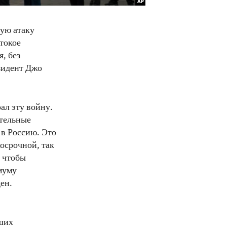
ую атаку
токое
, без
зидент Джо
ал эту войну.
ительные
 в Россию. Это
осрочной, так
, чтобы
муму
ен.
ших