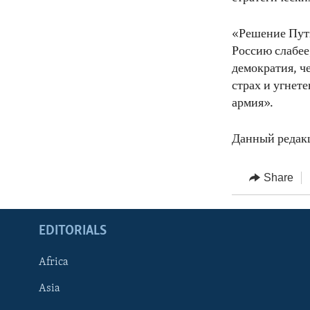
«Решение Пути
Россию слабее,
демократия, ч
страх и угнет
армия».
Данный редак
Share
EDITORIALS
Africa
Asia