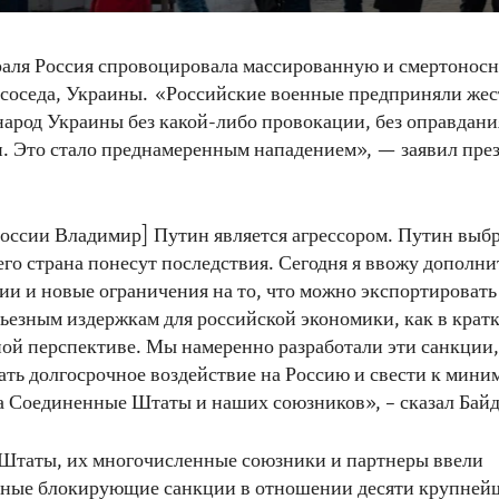
аля Россия спровоцировала массированную и смертоносн
 соседа, Украины. «Российские военные предприняли жес
народ Украины без какой-либо провокации, без оправдания
. Это стало преднамеренным нападением», — заявил пре
оссии Владимир] Путин является агрессором. Путин выбр
 его страна понесут последствия. Сегодня я ввожу дополн
ии и новые ограничения на то, что можно экспортировать
рьезным издержкам для российской экономики, как в кратк
ной перспективе. Мы намеренно разработали эти санкции
ть долгосрочное воздействие на Россию и свести к мини
а Соединенные Штаты и наших союзников», – сказал Байд
Штаты, их многочисленные союзники и партнеры ввели
ные блокирующие санкции в отношении десяти крупней