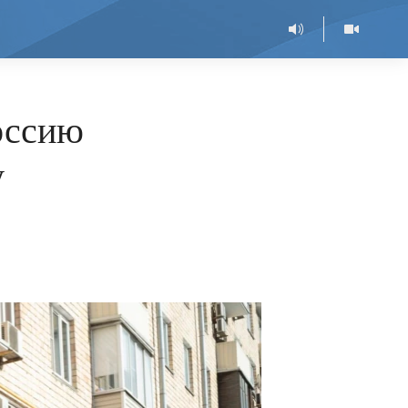
оссию
у