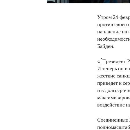
Утром 24 февр
против своего
нападение на 
необходимости
Байден.
«[Президент Р
И теперь он и
жесткие санкц
приведет к се
и в долгосроч
максимизирова
воздействие н
Соединенные 
полномасштаб