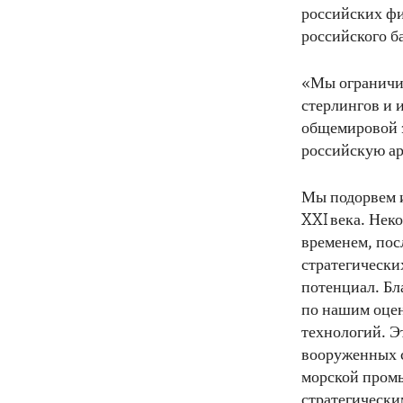
российских ф
российского б
«Мы ограничим
стерлингов и 
общемировой э
российскую а
Мы подорвем и
XXI века. Нек
временем, пос
стратегически
потенциал. Бл
по нашим оцен
технологий. Э
вооруженных с
морской промы
стратегически