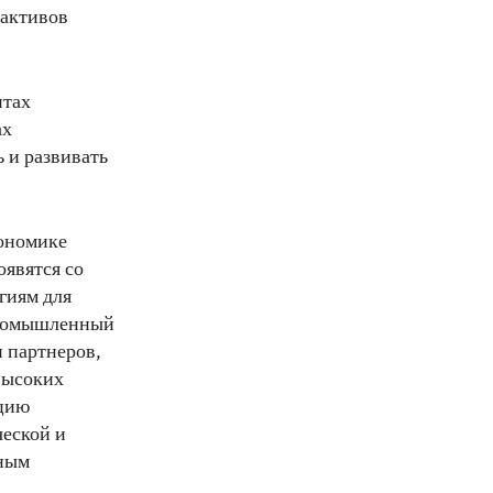
 активов
нтах
ах
 и развивать
кономике
оявятся со
гиям для
 промышленный
 партнеров,
высоких
ацию
ческой и
чным