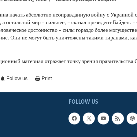
на начать абсолютно неоправданную войну с Украиной 
 а остальной мир – сильнее, – сказал президент Байден. –
еловеческое достоинство – силы гораздо более могуществ
ение. Они не могут быть уничтожены такими тиранами, ка
ционный материал отражает точку зрения правительств
Follow us
Print
FOLLOW US