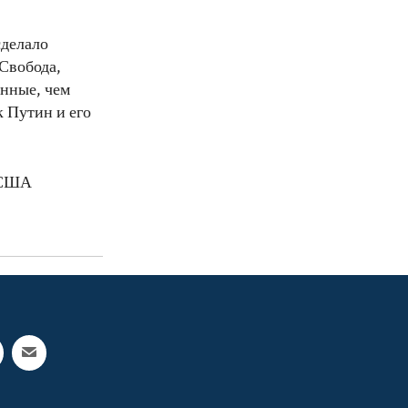
сделало
 Свобода,
енные, чем
к Путин и его
а США