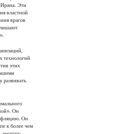
 Ирана. Эти
ия властной
ания врагов
ы лишают
».
анизаций,
ых технологий
тив этих
нашими
у развивать
имального
ной». Он
инфляцию. Он
пе к более чем
ь доступу