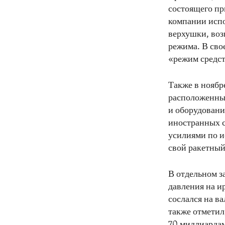
состоящего пр
компании исп
верхушки, воз
режима. В сво
«режим средст
Также в ноябр
расположенных
и оборудовани
иностранных с
усилиями по и
свой ракетный
В отдельном з
давления на и
сослался на в
также отметил
70 миллиардам