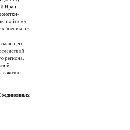
ий Иран
ионетки-
ны пойти на
их боевиков».
создающего
оследствий
о региона,
ьной
ить жизни
Соединенных