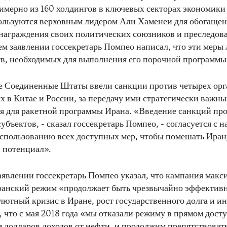
имерно из 160 холдингов в ключевых секторах экономики
ользуются верховным лидером Али Хаменеи для обогащен
награждения своих политических союзников и преследов
ем заявлении госсекретарь Помпео написал, что эти мер
в, необходимых для выполнения его порочной программы
е Соединенные Штаты ввели санкции против четырех орг
 в Китае и России, за передачу ими стратегически важн
я для ракетной программы Ирана. «Введение санкций про
убъектов, - сказал госсекретарь Помпео, - согласуется с 
спользованию всех доступных мер, чтобы помешать Иран
 потенциал».
аявлении госсекретарь Помпео указал, что кампания макс
ранский режим «продолжает быть чрезвычайно эффектив
алютный кризис в Иране, рост государственного долга и 
, что с мая 2018 года «мы отказали режиму в прямом досту
 долларов доходов от нефти, и продолжим препятствоват