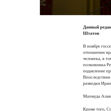
Данный редак
Штатов
В ноябре госс
отношении ир
человека, в т
полковника Ре
подавление пр
Впоследствии
разведки Иран
Махмуда Алави
Кроме того, С