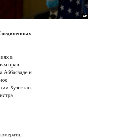
Соединенных
иях в
иям прав
а Аббасзаде и
ное
ции Хузестан.
истра
ломерата,