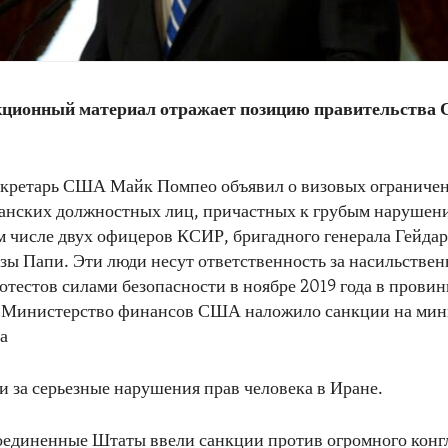
ционный материал отражает позицию правительства 
екретарь США Майк Помпео объявил о визовых ограничен
анских должностных лиц, причастных к грубым нарушен
ом числе двух офицеров КСИР, бригадного генерала Гейдар
зы Папи. Эти люди несут ответственность за насильствен
отестов силами безопасности в ноябре 2019 года в провин
 Министерство финансов США наложило санкции на мин
а
 за серьезные нарушения прав человека в Иране.
оединенные Штаты ввели санкции против огромного конг