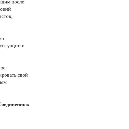
ющим после
ловий
истов,
во
 ситуации в
ное
ировать свой
ным
Соединенных