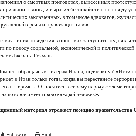
 напомнил о смертных приговорах, вынесенных протесту
 признанию вины, и выразил беспокойство по поводу ус
литических заключенных, в том числе адвокатов, журнал
кружающей среды и правозащитников.
еткая линия поведения в попытках заглушить недовольст
и по поводу социальной, экономической и политической
ечает Джеваид Рехман.
Помпео, обращаясь к лидерам Ирана, подчеркнул: «Истин
ридет в Иран только тогда, когда вы перестанете террориз
ь его в тюрьмы… Относитесь к своему народу с элементар
 на которое имеет право каждый человек».
ционный материал отражает позицию правительства 
Follow us
Print