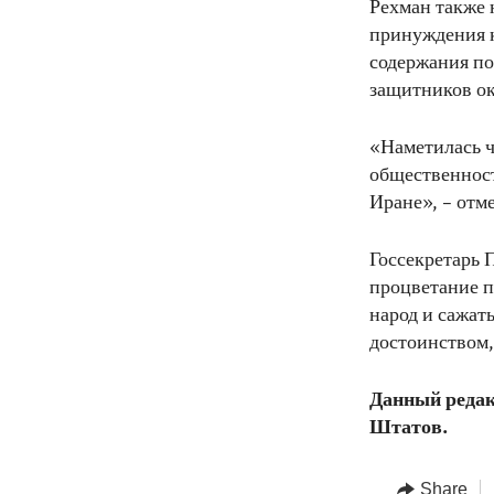
Рехман также
принуждения к
содержания по
защитников о
«Наметилась ч
общественност
Иране», – отм
Госсекретарь 
процветание п
народ и сажат
достоинством,
Данный редак
Штатов.
Share