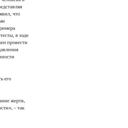
редставляя
явил, что
ими
примера
есты, в ходе
жен провести
давления
енности
ь его
ание жертв,
сти», – так