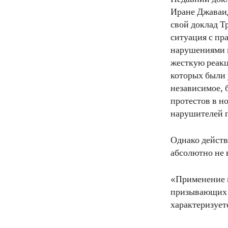
Иране Джаваид
свой доклад Т
ситуация с пр
нарушениями п
жесткую реакц
которых были 
независимое, 
протестов в но
нарушителей п
Однако действ
абсолютно не 
«Применение п
призывающих к
характеризует