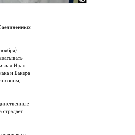
 Соединенных
ноября)
хватывать
ризвал Иран
ака и Бакера
винсоном,
единственные
а страдает
 человека в