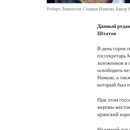
Роберт Левинсон, Сиамак Намази, Бакер 
Данный редак
Штатов
В день сорок 
госсекретарь 
заложников в 
освободить не
Намази, а так
который был п
При этом госс
жертвы жесток
иранский наро
Недавний докл