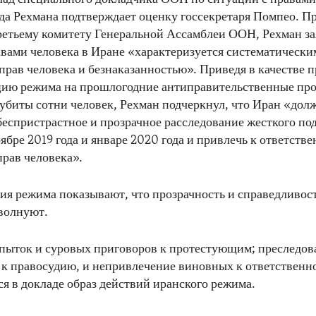
а Рехмана подтверждает оценку госсекретаря Помпео. П
ретьему комитету Генеральной Ассамблеи ООН, Рехман за
авами человека в Иране «характеризуется систематическ
рав человека и безнаказанностью». Приведя в качестве 
ию режима на прошлогодние антиправительственные прот
убиты сотни человек, Рехман подчеркнул, что Иран «дол
беспристрастное и прозрачное расследование жесткого по
ябре 2019 года и январе 2020 года и привлечь к ответств
рав человека».
ия режима показывают, что прозрачность и справедливост
волнуют.
ыток и суровых приговоров к протестующим; преследов
 правосудию, и непривлечение виновных к ответственно
ся в докладе образ действий иранского режима.