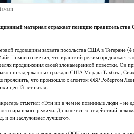
Намази
ционный материал отражает позицию правительства
первой годовщины захвата посольства США в Тегеране (4 
Майк Помпео отметил, что иранский режим продолжает за
целях продвижения своей злонамеренной повестки. Он п
законно задержанных граждан США Морада Тахбаза, Сиам
же прояснить, что произошло с агентом ФБР Робертом Ле
охищен 13 лет назад.
екретарь отметил: «Эти ни в чем не повинные люди – не 
ости иранского режима. Дольше всего от действий режим
д, и он заслуживает лучшего».
ад специального докладчика ООН по ситуации с правами