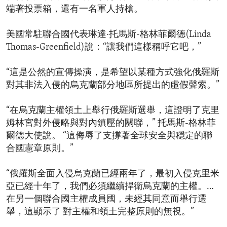
端著投票箱，還有一名軍人持槍。
美國常駐聯合國代表琳達·托馬斯-格林菲爾德(Linda
Thomas-Greenfield)說：“讓我們這樣稱呼它吧，”
“這是公然的宣傳操演，是希望以某種方式強化俄羅斯
對其非法入侵的烏克蘭部分地區所提出的虛假聲索。”
“在烏克蘭主權領土上舉行俄羅斯選舉，這證明了克里
姆林宮對外侵略與對內鎮壓的關聯，” 托馬斯-格林菲
爾德大使說。 “這侮辱了支撐著全球安全與穩定的聯
合國憲章原則。”
“俄羅斯全面入侵烏克蘭已經兩年了，最初入侵克里米
亞已經十年了，我們必須繼續捍衛烏克蘭的主權。…
在另一個聯合國主權成員國，未經其同意而舉行選
舉，這顯示了 對主權和領土完整原則的無視。”