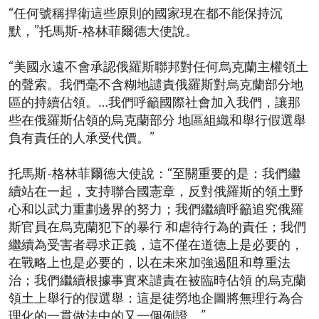
“任何號稱捍衛這些原則的國家現在都不能保持沉
默，”托馬斯-格林菲爾德大使說。
“美國永遠不會承認俄羅斯聯邦對任何烏克蘭主權領土
的聲索。我們毫不含糊地譴責俄羅斯對烏克蘭部分地
區的持續佔領。…我們呼籲國際社會加入我們，讓那
些在俄羅斯佔領的烏克蘭部分 地區組織和舉行假選舉
負有責任的人承受代價。”
托馬斯-格林菲爾德大使說：“至關重要的是：我們繼
續站在一起，支持聯合國憲章，反對俄羅斯的領土野
心和以武力重劃邊界的努力；我們繼續呼籲追究俄羅
斯官員在烏克蘭犯下的暴行 和虐待行為的責任；我們
繼續為受害者尋求正義，這不僅在道德上是必要的，
在戰略上也是必要的，以在未來加強遏阻和尊重法
治；我們繼續根據事實來譴責在被臨時佔領 的烏克蘭
領土上舉行的假選舉：這是徒勞地企圖將無理行為合
理化的一貫做法中的又一個例證。”