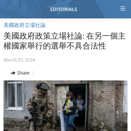
Accessibility
links
Skip
美國政府立場社論
to
HOME
美國政府政策立場社論: 在另一個主
main
VIDEO
content
權國家舉行的選舉不具合法性
RADIO
Skip
to
March 20, 2024
REGIONS
main
Share
TOPICS
AFRICA
Navigation
Skip
ARCHIVE
AMERICAS
HUMAN RIGHTS
to
ABOUT US
ASIA
SECURITY AND DEFENSE
Search
EUROPE
AID AND DEVELOPMENT
FOLLOW US
MIDDLE EAST
DEMOCRACY AND GOVERNANCE
ECONOMY AND TRADE