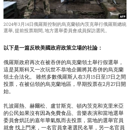
ENVIRONMENT AND HEALTH
IDEALS AND INSTITUTIONS
2024年3月14日俄羅斯控制的烏克蘭頓內茨克舉行俄羅斯總統
選舉, 提前投票期間, 地方選舉委員會成員探訪選民。
以下是一篇反映美國政府政策立場的社論：
俄羅斯政府再次在被吞併的烏克蘭領土舉行假選舉，
這是莫斯科又一次玩世不恭地企圖將其吞併的烏克蘭
領土合法化。 雖然多數俄羅斯人在3月15日至17日之間
投票，在被佔領的烏克蘭地區，早期投票在2月27日開
始。
扎波羅熱、赫爾松、盧甘斯克、頓內茨克和克里米亞
的公民如果沒有因為免費食品、音樂表演和當地選舉
委員會烘託的嘉年華氣氛而去投票，當地的選舉官員
就會 找上門來，一名官員拿著選民名單，另一名官員