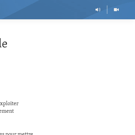
le
xploiter
nement
es pour mettre