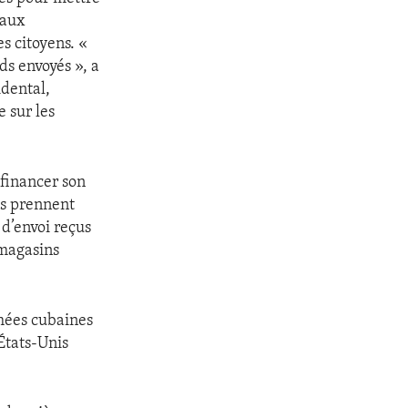
eaux
s citoyens. «
ds envoyés », a
idental,
 sur les
 financer son
ls prennent
 d’envoi reçus
 magasins
rmées cubaines
États-Unis