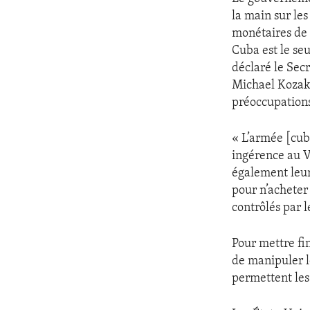
ENVIRONMENT AND HEALTH
la main sur les
IDEALS AND INSTITUTIONS
monétaires de p
Cuba est le se
déclaré le Secr
Michael Kozak,
préoccupations
« L’armée [cuba
ingérence au V
également leur 
pour n’acheter
contrôlés par 
Pour mettre fi
de manipuler l
permettent les 