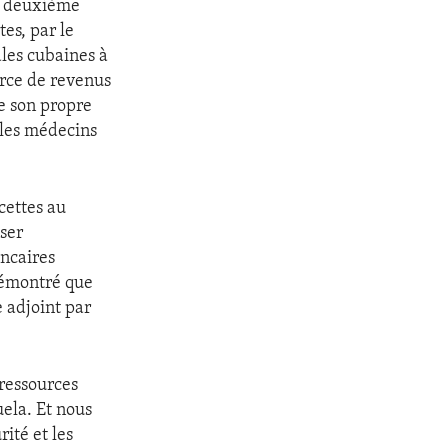
la deuxième
es, par le
ales cubaines à
ource de revenus
e son propre
 les médecins
cettes au
oser
ancaires
 démontré que
e adjoint par
 ressources
uela. Et nous
rité et les