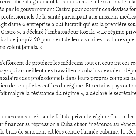
 sensibilisent également la communauté internationale à 
ée par le gouvernement Castro pour obtenir des devises fort
e professionnels de la santé participant aux missions médic
s’agit d’une « entreprise à but lucratif qui est la première s
 Castro », a déclaré l’ambassadeur Kozak. « Le régime priv
cal de jusqu’à 90 pour cent de leurs salaires – salaires que
ne voient jamais. »
 s’efforcent de protéger les médecins tout en coupant ces re
pays qui accueillent des travailleurs cubains devraient dép
s salaires des professionnels dans leurs propres comptes b
lieu de remplir les coffres du régime. Et certains pays ont
fait malgré la résistance du régime », a déclaré le secrétair
.
mmes concentrés sur le fait de priver le régime Castro des
our financer sa répression à Cuba et son ingérence au Venez
r le biais de sanctions ciblées contre l’armée cubaine, la sécu