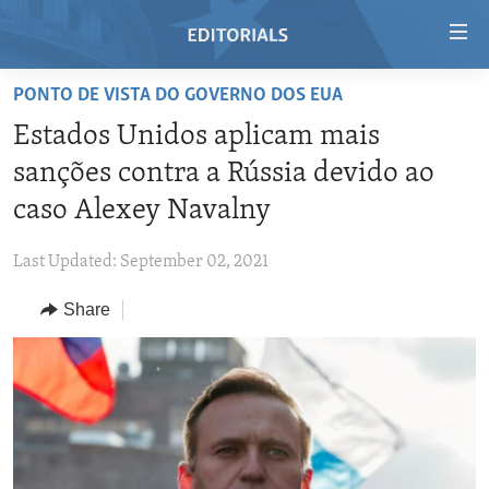
Accessibility
links
Skip
PONTO DE VISTA DO GOVERNO DOS EUA
to
HOME
Estados Unidos aplicam mais
main
VIDEO
content
sanções contra a Rússia devido ao
RADIO
Skip
caso Alexey Navalny
to
REGIONS
main
Last Updated: September 02, 2021
TOPICS
AFRICA
Navigation
Skip
Share
ARCHIVE
AMERICAS
HUMAN RIGHTS
to
ABOUT US
ASIA
SECURITY AND DEFENSE
Search
EUROPE
AID AND DEVELOPMENT
FOLLOW US
MIDDLE EAST
DEMOCRACY AND GOVERNANCE
ECONOMY AND TRADE