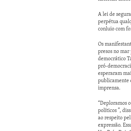
A lei de segur
perpétua qualq
conluio com fo
Os manifestan
presos no mar 
democrático Ta
pró-democracia
esperaram mais
publicamente o
imprensa.
“Deploramos o 
políticos ”, di
ao respeito pe
expressão. Ess