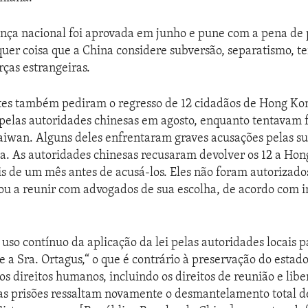
ança nacional foi aprovada em junho e pune com a pena de 
uer coisa que a China considere subversão, separatismo, t
rças estrangeiras.
tes também pediram o regresso de 12 cidadãos de Hong Ko
pelas autoridades chinesas em agosto, enquanto tentavam f
iwan. Alguns deles enfrentaram graves acusações pelas su
. As autoridades chinesas recusaram devolver os 12 a Hon
 de um mês antes de acusá-los. Eles não foram autorizados
u a reunir com advogados de sua escolha, de acordo com 
uso contínuo da aplicação da lei pelas autoridades locais p
sse a Sra. Ortagus,“ o que é contrário à preservação do estado
los direitos humanos, incluindo os direitos de reunião e lib
as prisões ressaltam novamente o desmantelamento total 