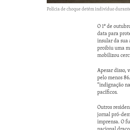
Polícia de choque detém indivíduo durant
O 1º de outubr
data para prot
insular da sua
proibiu uma m
mobilizou cerca
Apesar disso, 
pelo menos 86
“indignação na
pacíficos.
Outros reside
jornal pró-dem
imprensa. O fu
nacional draco