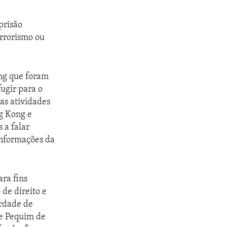
prisão
errorismo ou
ng que foram
ugir para o
as atividades
g Kong e
 a falar
informações da
ara fins
 de direito e
erdade de
de Pequim de