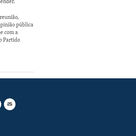
fender.”
reunião,
opinião pública
de com a
o Partido