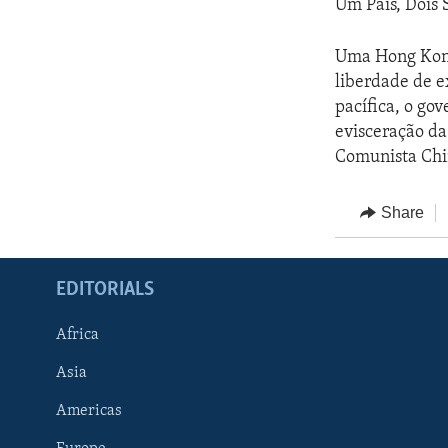
Um País, Dois 
Uma Hong Kong 
liberdade de e
pacífica, o go
evisceração da
Comunista Chi
Share
EDITORIALS
Africa
Asia
Americas