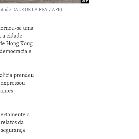
(Fotode DALE DE LA REY / AFP)
 tornou-se uma
r a cidade
o de Hong Kong
-democracia e
polícia prendeu
 expressou
tantes
bertamente o
 relatos da
e segurança