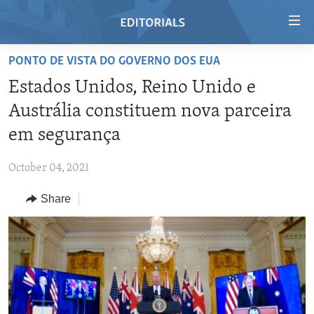
Accessibility
links
Skip
PONTO DE VISTA DO GOVERNO DOS EUA
to
HOME
Estados Unidos, Reino Unido e
main
VIDEO
content
Austrália constituem nova parceira
RADIO
Skip
em segurança
to
REGIONS
main
October 04, 2021
TOPICS
AFRICA
Navigation
Skip
Share
ARCHIVE
AMERICAS
HUMAN RIGHTS
to
ABOUT US
ASIA
SECURITY AND DEFENSE
Search
EUROPE
AID AND DEVELOPMENT
FOLLOW US
MIDDLE EAST
DEMOCRACY AND GOVERNANCE
ECONOMY AND TRADE