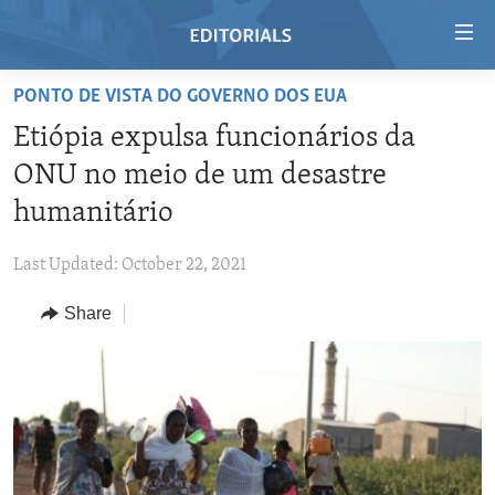
Accessibility
links
Skip
PONTO DE VISTA DO GOVERNO DOS EUA
to
HOME
Etiópia expulsa funcionários da
main
VIDEO
content
ONU no meio de um desastre
RADIO
Skip
humanitário
to
REGIONS
main
Last Updated: October 22, 2021
TOPICS
AFRICA
Navigation
Skip
Share
ARCHIVE
AMERICAS
HUMAN RIGHTS
to
ABOUT US
ASIA
SECURITY AND DEFENSE
Search
EUROPE
AID AND DEVELOPMENT
FOLLOW US
MIDDLE EAST
DEMOCRACY AND GOVERNANCE
ECONOMY AND TRADE